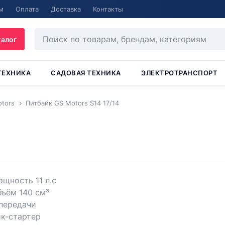
м
Оплата
Доставка
Контакты
талог
ТЕХНИКА
САДОВАЯ ТЕХНИКА
ЭЛЕКТРОТРАНСПОРТ
tors
Питбайк GS Motors S14 17/14
щность 11 л.с
ъём 140 см³
передачи
к-стартер