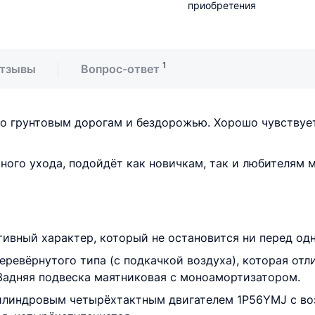
приобретения
1
тзывы
Вопрос-ответ
 по грунтовым дорогам и бездорожью. Хорошо чувствует
ьного ухода, подойдёт как новичкам, так и любителям 
ивный характер, который не остановится ни перед од
ревёрнутого типа (с подкачкой воздуха), которая отл
 Задняя подвеска маятниковая с моноамортизатором.
линдровым четырёхтактным двигателем 1P56YMJ с воз