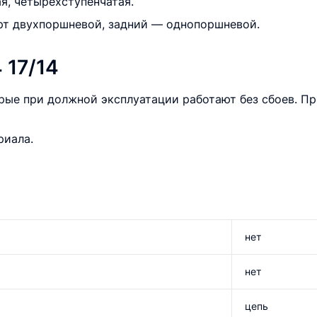
я, четырёхступенчатая.
рт двухпоршневой, задний — однопоршневой.
 17/14
рые при должной эксплуатации работают без сбоев. П
риала.
нет
нет
цепь