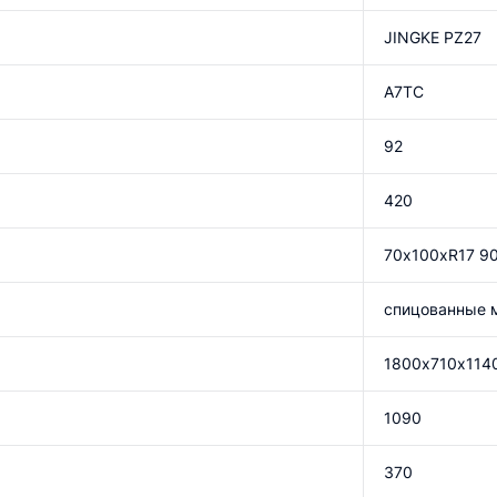
JINGKE PZ27
A7TC
92
420
70х100хR17 9
спицованные 
1800х710х114
1090
370