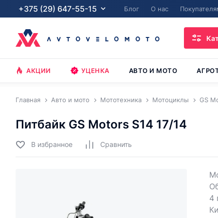
+375 (29) 647-55-15
Блог
О нас
Покупателя
Ка
АКЦИИ
УЦЕНКА
АВТО И МОТО
АГРО
Главная
Авто и мото
Мототехника
Мотоциклы
GS Mo
Питбайк GS Motors S14 17/14
В избранное
Cравнить
Мо
Об
4 
Ки