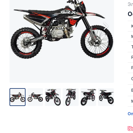
Эл
О
Оп