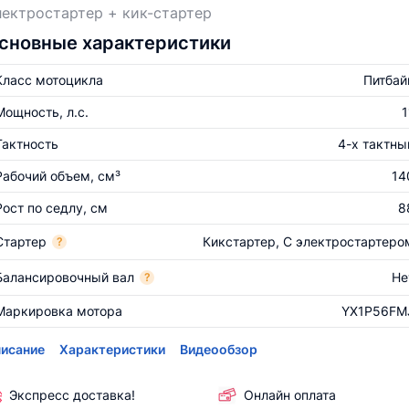
ектростартер + кик-стартер
сновные характеристики
Класс мотоцикла
Питбай
Мощность, л.с.
1
Тактность
4-х тактны
Рабочий объем, см³
14
Рост по седлу, см
8
Стартер
Кикстартер, С электростартеро
?
Балансировочный вал
Не
?
Маркировка мотора
YX1P56FM
исание
Характеристики
Видеообзор
Экспресс доставка!
Онлайн оплата