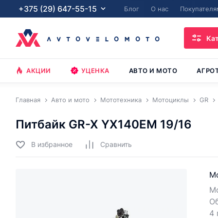
+375 (29) 647-55-15
Блог
О нас
Покупателя
Ка
АКЦИИ
УЦЕНКА
АВТО И МОТО
АГРО
Главная
Авто и мото
Мототехника
Мотоциклы
GR
Питбайк GR-X YX140EM 19/16
В избранное
Cравнить
М
Мо
Об
4 