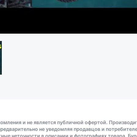
омления и не является публичной офертой. Производи
предварительно не уведомляя продавцов и потребителе
жные неточности в описании и фотографиях товара. Бу