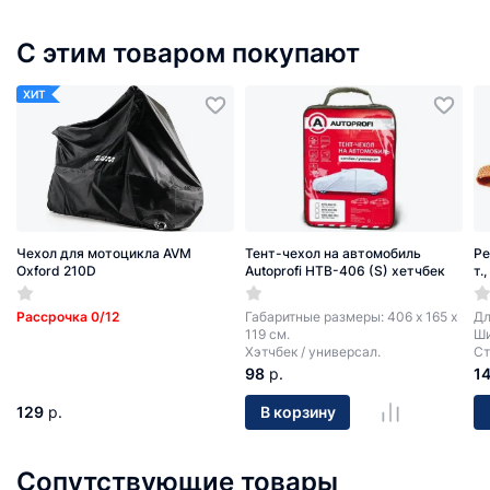
С этим товаром покупают
ХИТ
Чехол для мотоцикла AVM
Тент-чехол на автомобиль
Ре
Oxford 210D
Autoprofi HTB-406 (S) хетчбек
т.
Рассрочка 0/12
Габаритные размеры: 406 х 165 х
Дл
119 см.
Ши
Хэтчбек / универсал.
Ст
98
р.
1
129
р.
В корзину
Сопутствующие товары