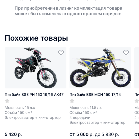
При приобретении в лизинг комплектация товара
может быть изменена в одностороннем порядке.
Похожие товары
Питбайк BSE PH 150 19/16 AK47
Питбайк BSE MXH 150 17/14
Пи
Мощность 15 л.с
Мощность 11.5 л.с
Мо
Объём 150 см³
Объём 150 см³
Об
Электростартер + кик-стартер
4 передачи
4 
Электростартер + кик-стартер
Эл
от
о
5 420
р.
5 660
р.
до 5 930 р.