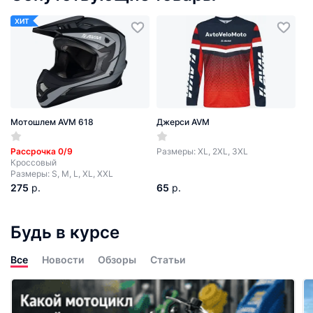
ХИТ
Мотошлем AVM 618
Джерси AVM
Рассрочка 0/9
Размеры: XL, 2XL, 3XL
Кроссовый
Размеры: S, M, L, XL, XXL
275
р.
65
р.
Будь в курсе
Все
Новости
Обзоры
Статьи