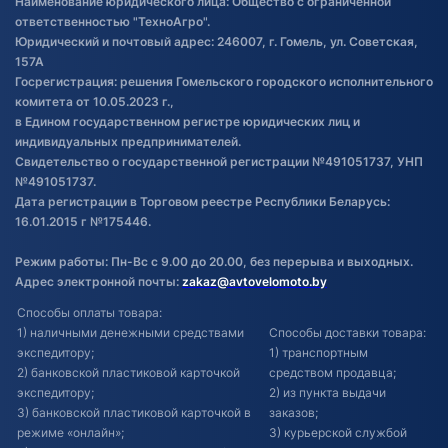
Наименование юридического лица: Общество с ограниченной
товаре
ответственностью "ТехноАгро".
Обработка файлов cookie
Юридический и почтовый адрес: 246007, г. Гомель, ул. Советская,
Постановка транспорта на учет
157А
Госрегистрация: решения Гомельского городского исполнительного
Обновления в ЭПТС 2024
комитета от 10.05.2023 г.,
в Едином государственном регистре юридических лиц и
индивидуальных предпринимателей.
Свидетельство о государственной регистрации №491051737, УНП
№491051737.
Дата регистрации в Торговом реестре Республики Беларусь:
16.01.2015 г №175446.
Режим работы: Пн-Вс с 9.00 до 20.00, без перерыва и выходных.
Адрес электронной почты:
zakaz@avtovelomoto.by
Способы оплаты товара:
1) наличными денежными средствами
Способы доставки товара:
экспедитору;
1) транспортным
2) банковской пластиковой карточкой
средством продавца;
экспедитору;
2) из пункта выдачи
3) банковской пластиковой карточкой в
заказов;
режиме «онлайн»;
3) курьерской службой