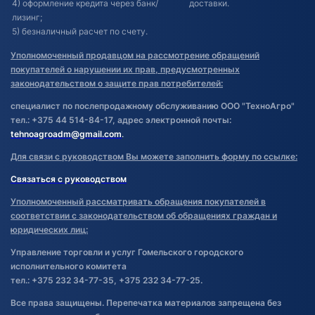
4) оформление кредита через банк/
доставки.
лизинг;
5) безналичный расчет по счету.
Уполномоченный продавцом на рассмотрение обращений
покупателей о нарушении их прав, предусмотренных
законодательством о защите прав потребителей:
специалист по послепродажному обслуживанию ООО "ТехноАгро"
тел.: +375 44 514-84-17, адрес электронной почты:
tehnoagroadm@gmail.com
.
Для связи с руководством Вы можете заполнить форму по ссылке:
Связаться с руководством
Уполномоченный рассматривать обращения покупателей в
соответствии с законодательством об обращениях граждан и
юридических лиц:
Управление торговли и услуг Гомельского городского
исполнительного комитета
тел.: +375 232 34-77-35, +375 232 34-77-25.
Все права защищены. Перепечатка материалов запрещена без