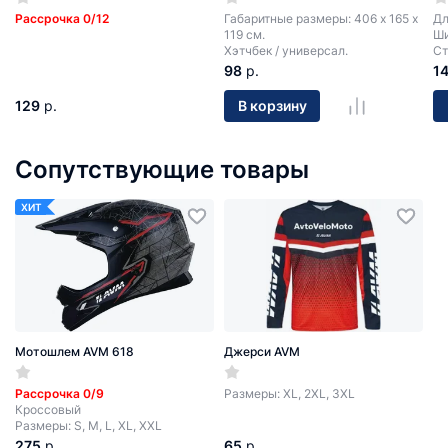
Рассрочка 0/12
Габаритные размеры: 406 х 165 х
Дл
119 см.
Ши
Хэтчбек / универсал.
Ст
98
р.
1
129
р.
В корзину
Сопутствующие товары
ХИТ
Мотошлем AVM 618
Джерси AVM
Рассрочка 0/9
Размеры: XL, 2XL, 3XL
Кроссовый
Размеры: S, M, L, XL, XXL
275
р.
65
р.