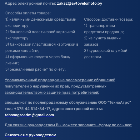
Адрес электронной почты:
zakaz@avtovelomoto.by
Способы оплаты товара:
1) наличными денежными средствами
Способы доставки товара:
экспедитору;
1) транспортным
2) банковской пластиковой карточкой
средством продавца;
экспедитору;
2) из пункта выдачи
3) банковской пластиковой карточкой в
заказов;
режиме «онлайн»;
3) курьерской службой
4) оформление кредита через банк/
доставки.
лизинг;
5) безналичный расчет по счету.
Уполномоченный продавцом на рассмотрение обращений
покупателей о нарушении их прав, предусмотренных
законодательством о защите прав потребителей:
специалист по послепродажному обслуживанию ООО "ТехноАгро"
тел.: +375 44 514-84-17, адрес электронной почты:
tehnoagroadm@gmail.com
.
Для связи с руководством Вы можете заполнить форму по ссылке:
Связаться с руководством