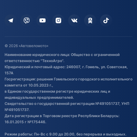
Оплата
Для дома
Кредит и рассрочка
Дополнительные услуги
Гарантия и возврат
Оставить отзыв
Договор публичной оферты
© 2026 «Автовеломото»
Правила публикации отзывов о
Наименование юридического лица: Общество с ограниченной
товаре
ответственностью "ТехноАгро".
Обработка файлов cookie
Юридический и почтовый адрес: 246007, г. Гомель, ул. Советская,
Постановка транспорта на учет
157А
Госрегистрация: решения Гомельского городского исполнительного
Обновления в ЭПТС 2024
комитета от 10.05.2023 г.,
в Едином государственном регистре юридических лиц и
индивидуальных предпринимателей.
Свидетельство о государственной регистрации №491051737, УНП
№491051737.
Дата регистрации в Торговом реестре Республики Беларусь:
16.01.2015 г №175446.
Режим работы: Пн-Вс с 9.00 до 20.00, без перерыва и выходных.