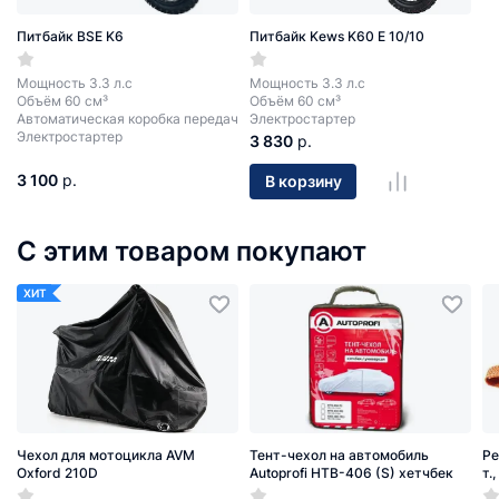
Питбайк BSE K6
Питбайк Kews K60 E 10/10
Мощность 3.3 л.с
Мощность 3.3 л.с
Объём 60 см³
Объём 60 см³
Автоматическая коробка передач
Электростартер
Электростартер
3 830
р.
3 100
р.
В корзину
С этим товаром покупают
ХИТ
Чехол для мотоцикла AVM
Тент-чехол на автомобиль
Ре
Oxford 210D
Autoprofi HTB-406 (S) хетчбек
т.