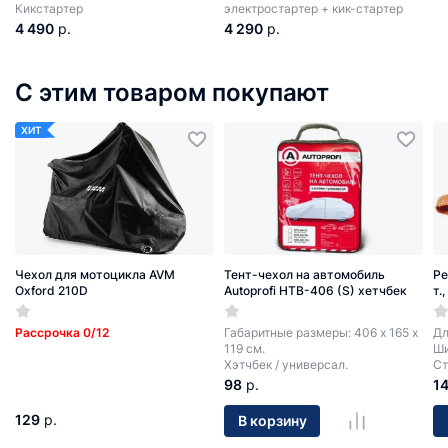
Кикстартер
электростартер + кик-стартер
4 490
р.
4 290
р.
С этим товаром покупают
ХИТ
Чехол для мотоцикла AVM
Тент-чехол на автомобиль
Ре
Oxford 210D
Autoprofi HTB-406 (S) хетчбек
т.
Рассрочка 0/12
Габаритные размеры: 406 х 165 х
Дл
119 см.
Ши
Хэтчбек / универсал.
Ст
98
р.
1
129
р.
В корзину