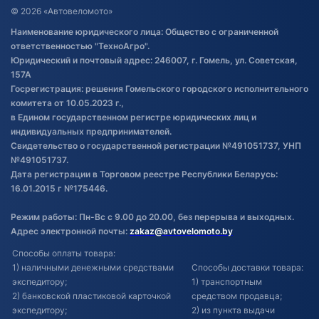
Договор публичной оферты
© 2026 «Автовеломото»
Правила публикации отзывов о
Наименование юридического лица: Общество с ограниченной
товаре
ответственностью "ТехноАгро".
Обработка файлов cookie
Юридический и почтовый адрес: 246007, г. Гомель, ул. Советская,
Постановка транспорта на учет
157А
Госрегистрация: решения Гомельского городского исполнительного
Обновления в ЭПТС 2024
комитета от 10.05.2023 г.,
в Едином государственном регистре юридических лиц и
индивидуальных предпринимателей.
Свидетельство о государственной регистрации №491051737, УНП
№491051737.
Дата регистрации в Торговом реестре Республики Беларусь:
16.01.2015 г №175446.
Режим работы: Пн-Вс с 9.00 до 20.00, без перерыва и выходных.
Адрес электронной почты:
zakaz@avtovelomoto.by
Способы оплаты товара:
1) наличными денежными средствами
Способы доставки товара:
экспедитору;
1) транспортным
2) банковской пластиковой карточкой
средством продавца;
экспедитору;
2) из пункта выдачи