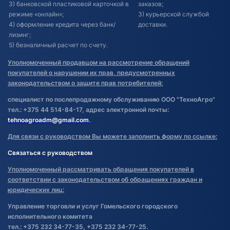
3) банковской пластиковой карточкой в
заказов;
режиме «онлайн»;
3) курьерской службой
4) оформление кредита через банк/
доставки.
лизинг;
5) безналичный расчет по счету.
Уполномоченный продавцом на рассмотрение обращений
покупателей о нарушении их прав, предусмотренных
законодательством о защите прав потребителей:
специалист по послепродажному обслуживанию ООО "ТехноАгро"
тел.: +375 44 514-84-17, адрес электронной почты:
tehnoagroadm@gmail.com
.
Для связи с руководством Вы можете заполнить форму по ссылке:
Связаться с руководством
Уполномоченный рассматривать обращения покупателей в
соответствии с законодательством об обращениях граждан и
юридических лиц:
Управление торговли и услуг Гомельского городского
исполнительного комитета
тел.: +375 232 34-77-35, +375 232 34-77-25.