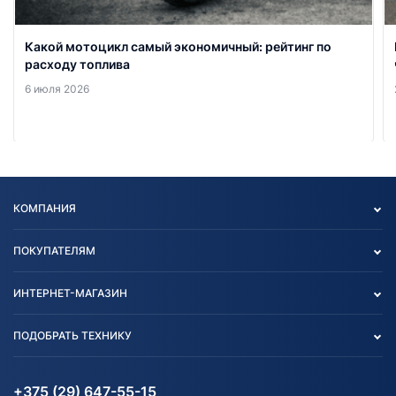
Какой мотоцикл самый экономичный: рейтинг по
расходу топлива
6 июля 2026
КОМПАНИЯ
Опт
ПОКУПАТЕЛЯМ
О нас
Контакты
Политика конфиденциальности
ИНТЕРНЕТ-МАГАЗИН
Тест-драйв
Отзыв согласия обработки
Вакансии
персональных данных
Авто и Мото
ПОДОБРАТЬ ТЕХНИКУ
Блог
Согласие на обработку
Агротехника
Партнерам
персональных данных
Огород и дача
Мототехника
Карта сайта
Информация до получения
Водный транспорт
Агротехника
+375 (29) 647-55-15