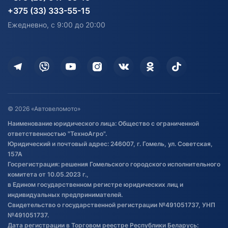
согласия на обработку
Электротранспорт
Электротранспорт
+375 (33) 333-55-15
персональных данных
Активный отдых и спорт
Лодочные моторные
Ежедневно, с 9:00 до 20:00
Доставка
Здоровье
Оплата
Для дома
Кредит и рассрочка
Дополнительные услуги
Гарантия и возврат
Оставить отзыв
Договор публичной оферты
© 2026 «Автовеломото»
Правила публикации отзывов о
Наименование юридического лица: Общество с ограниченной
товаре
ответственностью "ТехноАгро".
Обработка файлов cookie
Юридический и почтовый адрес: 246007, г. Гомель, ул. Советская,
Постановка транспорта на учет
157А
Госрегистрация: решения Гомельского городского исполнительного
Обновления в ЭПТС 2024
комитета от 10.05.2023 г.,
в Едином государственном регистре юридических лиц и
индивидуальных предпринимателей.
Свидетельство о государственной регистрации №491051737, УНП
№491051737.
Дата регистрации в Торговом реестре Республики Беларусь: