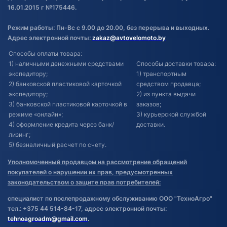
16.01.2015 г №175446.
Режим работы: Пн-Вс с 9.00 до 20.00, без перерыва и выходных.
Адрес электронной почты:
zakaz@avtovelomoto.by
Способы оплаты товара:
1) наличными денежными средствами
Способы доставки товара:
экспедитору;
1) транспортным
2) банковской пластиковой карточкой
средством продавца;
экспедитору;
2) из пункта выдачи
3) банковской пластиковой карточкой в
заказов;
режиме «онлайн»;
3) курьерской службой
4) оформление кредита через банк/
доставки.
лизинг;
5) безналичный расчет по счету.
Уполномоченный продавцом на рассмотрение обращений
покупателей о нарушении их прав, предусмотренных
законодательством о защите прав потребителей:
специалист по послепродажному обслуживанию ООО "ТехноАгро"
тел.: +375 44 514-84-17, адрес электронной почты:
tehnoagroadm@gmail.com
.