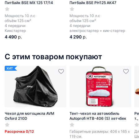
Питбайк BSE MX 125 17/14
Питбайк BSE PH125 AK47
Мощность 10 л.с
Мощность 10 л.с
объём 125 см³
объём 125 см³
4 передачи
4 передачи
Кикстартер
электростартер + кик-стартер
4 490
р.
4 290
р.
С этим товаром покупают
ХИТ
Чехол для мотоцикла AVM
Тент-чехол на автомобиль
Ре
Oxford 210D
Autoprofi HTB-406 (S) хетчбек
т.
Рассрочка 0/12
Габаритные размеры: 406 х 165 х
Дл
119 см.
Ши