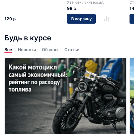
Хэтчбек / универсал.
Ст
98
р.
1
129
р.
В корзину
Будь в курсе
Все
Новости
Обзоры
Статьи