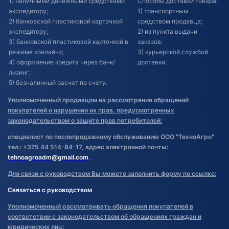
1) наличными денежными средствами
Способы доставки товара:
экспедитору;
1) транспортным
2) банковской пластиковой карточкой
средством продавца;
экспедитору;
2) из пункта выдачи
3) банковской пластиковой карточкой в
заказов;
режиме «онлайн»;
3) курьерской службой
4) оформление кредита через банк/
доставки.
лизинг;
5) безналичный расчет по счету.
Уполномоченный продавцом на рассмотрение обращений
покупателей о нарушении их прав, предусмотренных
законодательством о защите прав потребителей:
специалист по послепродажному обслуживанию ООО "ТехноАгро"
тел.: +375 44 514-84-17, адрес электронной почты:
tehnoagroadm@gmail.com
.
Для связи с руководством Вы можете заполнить форму по ссылке:
Связаться с руководством
Уполномоченный рассматривать обращения покупателей в
соответствии с законодательством об обращениях граждан и
юридических лиц: