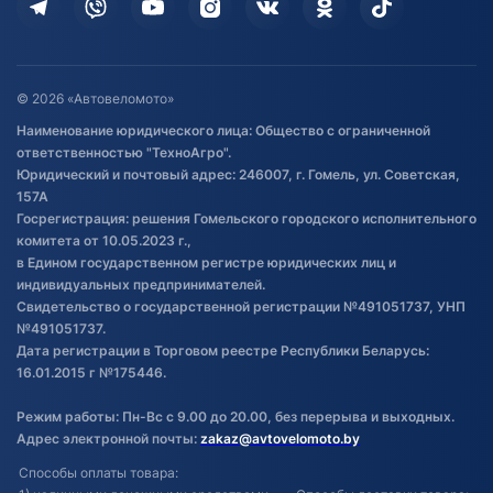
Дополнительные услуги
Гарантия и возврат
Оставить отзыв
Договор публичной оферты
© 2026 «Автовеломото»
Правила публикации отзывов о
Наименование юридического лица: Общество с ограниченной
товаре
ответственностью "ТехноАгро".
Обработка файлов cookie
Юридический и почтовый адрес: 246007, г. Гомель, ул. Советская,
Постановка транспорта на учет
157А
Госрегистрация: решения Гомельского городского исполнительного
Обновления в ЭПТС 2024
комитета от 10.05.2023 г.,
в Едином государственном регистре юридических лиц и
индивидуальных предпринимателей.
Свидетельство о государственной регистрации №491051737, УНП
№491051737.
Дата регистрации в Торговом реестре Республики Беларусь:
16.01.2015 г №175446.
Режим работы: Пн-Вс с 9.00 до 20.00, без перерыва и выходных.
Адрес электронной почты:
zakaz@avtovelomoto.by
Способы оплаты товара: