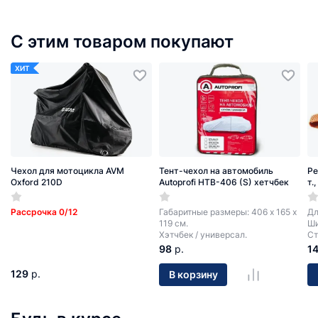
С этим товаром покупают
ХИТ
Чехол для мотоцикла AVM
Тент-чехол на автомобиль
Ре
Oxford 210D
Autoprofi HTB-406 (S) хетчбек
т.
Рассрочка 0/12
Габаритные размеры: 406 х 165 х
Дл
119 см.
Ши
Хэтчбек / универсал.
Ст
98
р.
1
129
р.
В корзину