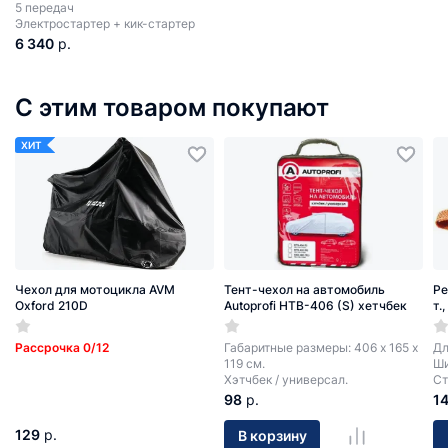
5 передач
Электростартер + кик-стартер
6 340
р.
С этим товаром покупают
ХИТ
Чехол для мотоцикла AVM
Тент-чехол на автомобиль
Ре
Oxford 210D
Autoprofi HTB-406 (S) хетчбек
т.
Рассрочка 0/12
Габаритные размеры: 406 х 165 х
Дл
119 см.
Ши
Хэтчбек / универсал.
Ст
98
р.
1
129
р.
В корзину