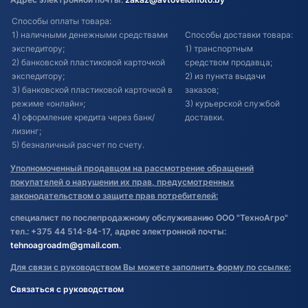
Способы оплаты товара:
1) наличными денежными средствами
Способы доставки товара:
экспедитору;
1) транспортным
2) банковской пластиковой карточкой
средством продавца;
экспедитору;
2) из пункта выдачи
3) банковской пластиковой карточкой в
заказов;
режиме «онлайн»;
3) курьерской службой
4) оформление кредита через банк/
доставки.
лизинг;
5) безналичный расчет по счету.
Уполномоченный продавцом на рассмотрение обращений
покупателей о нарушении их прав, предусмотренных
законодательством о защите прав потребителей:
специалист по послепродажному обслуживанию ООО "ТехноАгро"
тел.: +375 44 514-84-17, адрес электронной почты:
tehnoagroadm@gmail.com
.
Для связи с руководством Вы можете заполнить форму по ссылке:
Связаться с руководством