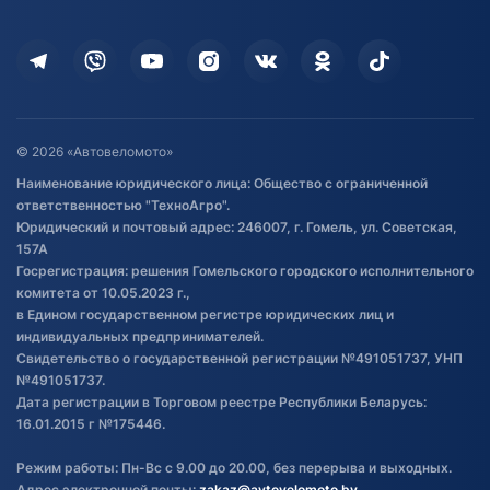
Оплата
Для дома
Кредит и рассрочка
Дополнительные услуги
Гарантия и возврат
Оставить отзыв
Договор публичной оферты
© 2026 «Автовеломото»
Правила публикации отзывов о
Наименование юридического лица: Общество с ограниченной
товаре
ответственностью "ТехноАгро".
Обработка файлов cookie
Юридический и почтовый адрес: 246007, г. Гомель, ул. Советская,
Постановка транспорта на учет
157А
Госрегистрация: решения Гомельского городского исполнительного
Обновления в ЭПТС 2024
комитета от 10.05.2023 г.,
в Едином государственном регистре юридических лиц и
индивидуальных предпринимателей.
Свидетельство о государственной регистрации №491051737, УНП
№491051737.
Дата регистрации в Торговом реестре Республики Беларусь:
16.01.2015 г №175446.
Режим работы: Пн-Вс с 9.00 до 20.00, без перерыва и выходных.
Адрес электронной почты:
zakaz@avtovelomoto.by