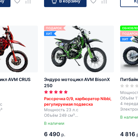
ну
В корзину
К
ПОДАРОК
ОБНОВЛЕ
ХИТ
ПОДАРОК
ХИТ
икл AVM CRUS
Эндуро мотоцикл AVM BisonX
Питбайк
250
Мощность
Объём 11
Рассрочка 0/9, карбюратор Nibbi,
4 перед
с
регулируемая подвеска
Электрос
м³
Мощность 23 л.с
Объём 249 см³
В налич
р
5 передач
В наличии
Электростартер + кик-стартер
6 490
4 816
р.