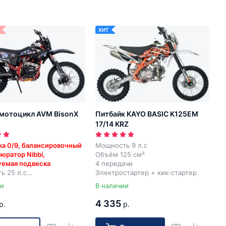
ХИТ
мотоцикл AVM BisonX
Питбайк KAYO BASIC K125EM
17/14 KRZ
ка 0/9, балансировочный
Мощность 9 л.с
бюратор Nibbi,
Объём 125 см³
уемая подвеска
4 передачи
ь 25 л.с
Электростартер + кик-стартер
71 см³
ии
В наличии
ач
тартер + кик-стартер
4 335
р.
р.