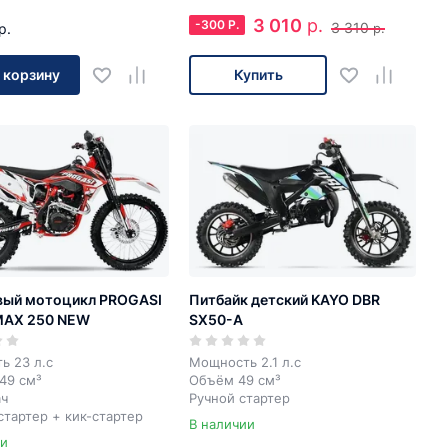
3 010
р.
-
300
Р.
3 310
р.
р.
 корзину
Купить
вый мотоцикл PROGASI
Питбайк детский KAYO DBR
MAX 250 NEW
SX50-A
ь 23 л.с
Мощность 2.1 л.с
49 см³
Объём 49 см³
ач
Ручной стартер
тартер + кик-стартер
В наличии
ии