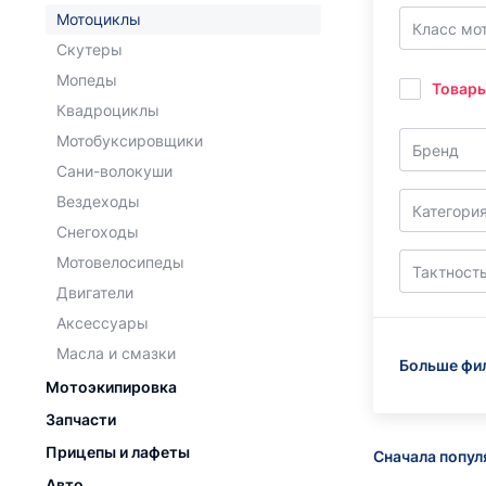
Мотоциклы
Класс мо
Скутеры
Мопеды
Товары
Квадроциклы
Мотобуксировщики
Бренд
Сани-волокуши
Вездеходы
Категори
Снегоходы
Мотовелосипеды
Тактност
Двигатели
Аксессуары
Масла и смазки
Больше фи
Мотоэкипировка
Запчасти
Прицепы и лафеты
Сначала попу
Авто