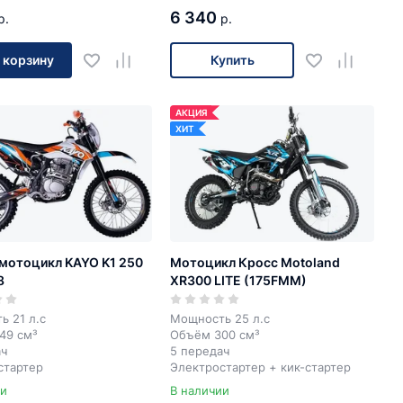
6 340
р.
р.
 корзину
Купить
АКЦИЯ
ХИТ
мотоцикл KAYO K1 250
Мотоцикл Кросс Motoland
8
XR300 LITE (175FMM)
ь 21 л.с
Мощность 25 л.с
49 см³
Объём 300 см³
ач
5 передач
стартер
Электростартер + кик-стартер
ии
В наличии