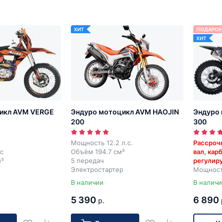
ХИТ
ПОДАРОК
ХИТ
икл AVM VERGE
Эндуро мотоцикл AVM HAOJIN
Эндуро 
200
300
Мощность 12.2 л.с.
Рассроч
с
Объём 194.7 см³
вал, кар
м³
5 передач
регулир
Электростартер
Мощност
р
Объём 2
В наличии
В налич
5 перед
Электрос
5 390
6 890
р.