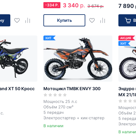
3 340
р.
-
334
Р.
7 890
3 674
р.
ну
Купить
В
ХИТ
АКЦИЯ
ХИТ
and ХТ 50 Кросс
Мотоцикл TMBK ENVY 300
Эндуро 
MX 21/1
Мощность 25 л.с
Объём 270 см³
Мощност
5 передач
с.
Объём 2
Электростартер + кик-стартер
5 перед
Электро
В наличии
В налич