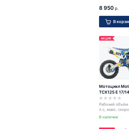
8 950
р.
В корзи
АКЦИЯ
Мотоцикл Mot
TCX125 E 17/1
Рабочий объём 
л.с, макс. скор
В наличии