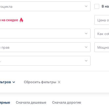
В н
тоцикла
 на скидке
Цена о
Как со
я прав
Мощнос
ь
льтров
Сбросить фильтры
лярные
Сначала дешевые
Сначала дорогие