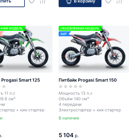
упить
В корзину
ННАЯ МОДЕЛЬ
ОБНОВЛЕННАЯ МОДЕЛЬ
ХИТ
 Progasi Smart 125
Питбайк Progasi Smart 150
 11 л.с
Мощность 13 л.с
9.6 см³
Объём 140 см³
ачи
4 передачи
тартер + кик-стартер
Электростартер + кик-стартер
ии
В наличии
5 104
р.
р.