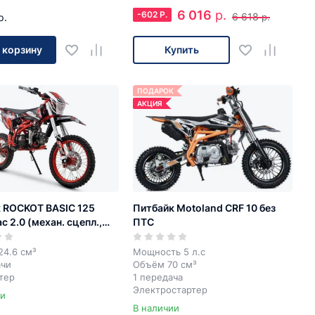
6 016
р.
-
602
Р.
6 618
р.
р.
 корзину
Купить
ПОДАРОК
АКЦИЯ
 ROCKOT BASIC 125
Питбайк Motoland CRF 10 без
 2.0 (механ. сцепл.,
ПТС
24.6 см³
Мощность 5 л.с
ачи
Объём 70 см³
тер
1 передача
Электростартер
ии
В наличии