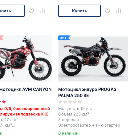
упить
Купить
ХИТ
 мотоцикл AVM CANYON
Мотоцикл эндуро PROGASI
PALMA 250 SE
ка 0/9, балансировочный
Мощность 19 л.с
улируемая подвеска ККЕ
Объём 223 см³
ь 27 л.с
5 передач
71 см³
Электростартер + кик-стартер
ач
ии
В наличии
тартер + кик-стартер