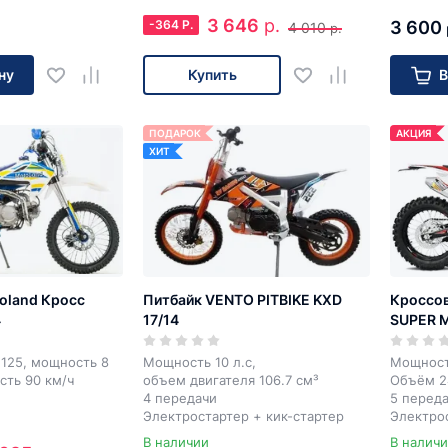
3 646
р.
-
364
Р.
3 600
4 010
р.
ну
Купить
В
ПОДАРОК
АКЦИЯ
ХИТ
oland Кросс
Питбайк VENTO PITBIKE KXD
Кроссо
4
17/14
SUPER 
125, мощность 8
Мощность 10 л.с,
Мощност
ость 90 км/ч
объем двигателя 106.7 см³
Объём 2
4 передачи
5 перед
Электростартер + кик-стартер
Электрос
В наличии
В налич