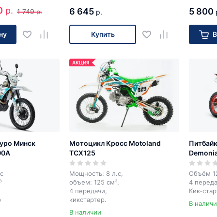
0
р.
6 645
5 800
1 749
р.
р.
ну
Купить
В
АКЦИЯ
уро Минск
Мотоцикл Кросс Motoland
Питбайк
00A
TCX125
Demoniac
17/14)
с
Мощность: 8 л.с,
Объём 1
³
объем: 125 см³,
4 перед
4 передачи,
Кик-стар
р
кикстартер.
В налич
В наличии