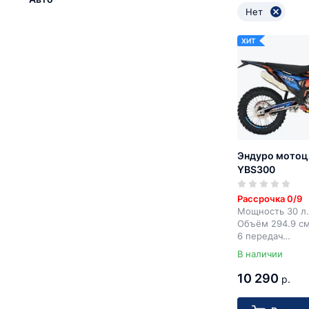
Нет
ХИТ
Эндуро мотоц
YBS300
Рассрочка 0/9
Мощность 30 л.
Объём 294.9 с
6 передач
Электростарте
В наличии
10 290
р.