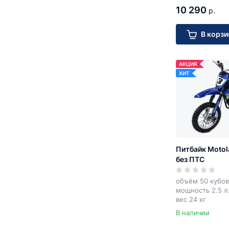
10 290
р.
В корзи
АКЦИЯ
ХИТ
Питбайк Motol
без ПТС
объём 50 кубов
мощность 2.5 л.
вес 24 кг
В наличии