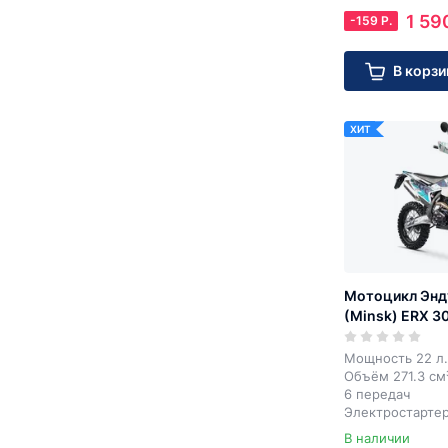
1 59
-
159
Р.
В корзи
ХИТ
Мотоцикл Энд
(Minsk) ERX 3
Мощность 22 л.
Объём 271.3 см
6 передач
Электростарте
В наличии