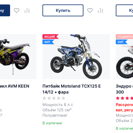
ну
Купить
К
АКЦИЯ
ПОДАРОК
ХИТ
ХИТ
икл AVM KEEN
Питбайк Motoland TCX125 E
Эндуро
14/12 + фара
300
Мощность 8 л.с
Рассроч
с
Объём 125 см³
вал, рег
м³
Полуавтомат
Мощност
Объём 2
В наличии
р
5 перед
В налич
Электрос