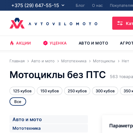
+375 (29) 647-55-15
Блог
О нас
Покупателя
Ка
АКЦИИ
УЦЕНКА
АВТО И МОТО
АГРО
Главная
Авто и мото
Мототехника
Мотоциклы
Нет
Мотоциклы без ПТС
563 товар
125 кубов
150 кубов
250 кубов
300 кубов
350 
Все
Авто и мото
Парамет
Мототехника