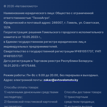
Договор публичной оферты
© 2026 «Автовеломото»
Правила публикации отзывов о
Наименование юридического лица: Общество с ограниченной
товаре
ответственностью "ТехноАгро".
Обработка файлов cookie
Юридический и почтовый адрес: 246007, г. Гомель, ул. Советская,
Постановка транспорта на учет
157А
Госрегистрация: решения Гомельского городского исполнительного
Обновления в ЭПТС 2024
комитета от 10.05.2023 г.,
в Едином государственном регистре юридических лиц и
индивидуальных предпринимателей.
Свидетельство о государственной регистрации №491051737, УНП
№491051737.
Дата регистрации в Торговом реестре Республики Беларусь:
16.01.2015 г №175446.
Режим работы: Пн-Вс с 9.00 до 20.00, без перерыва и выходных.
Адрес электронной почты:
zakaz@avtovelomoto.by
Способы оплаты товара:
1) наличными денежными средствами
Способы доставки товара:
экспедитору;
1) транспортным
2) банковской пластиковой карточкой
средством продавца;
экспедитору;
2) из пункта выдачи