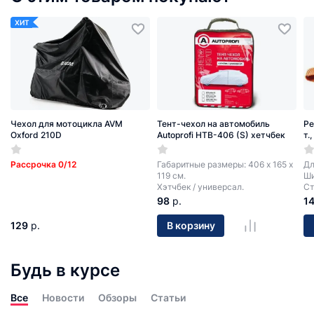
ХИТ
Чехол для мотоцикла AVM
Тент-чехол на автомобиль
Ре
Oxford 210D
Autoprofi HTB-406 (S) хетчбек
т.
Рассрочка 0/12
Габаритные размеры: 406 х 165 х
Дл
119 см.
Ши
Хэтчбек / универсал.
Ст
98
р.
1
129
р.
В корзину
Будь в курсе
Все
Новости
Обзоры
Статьи