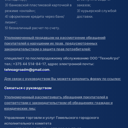
3) банковской пластиковой карточкой в
заказов;
режиме «онлайн»;
3) курьерской службой
4) оформление кредита через банк/
доставки.
лизинг;
5) безналичный расчет по счету.
Уполномоченный продавцом на рассмотрение обращений
покупателей о нарушении их прав, предусмотренных
законодательством о защите прав потребителей:
специалист по послепродажному обслуживанию ООО "ТехноАгро"
тел.: +375 44 514-84-17, адрес электронной почты:
tehnoagroadm@gmail.com
.
Для связи с руководством Вы можете заполнить форму по ссылке:
Связаться с руководством
Уполномоченный рассматривать обращения покупателей в
соответствии с законодательством об обращениях граждан и
юридических лиц:
Управление торговли и услуг Гомельского городского
исполнительного комитета