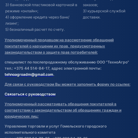
3) банковской пластиковой карточкой в
заказов;
режиме «онлайн»;
3) курьерской службой
4) оформление кредита через банк/
доставки.
лизинг;
5) безналичный расчет по счету.
Уполномоченный продавцом на рассмотрение обращений
покупателей о нарушении их прав, предусмотренных
законодательством о защите прав потребителей:
специалист по послепродажному обслуживанию ООО "ТехноАгро"
тел.: +375 44 514-84-17, адрес электронной почты:
tehnoagroadm@gmail.com
.
Для связи с руководством Вы можете заполнить форму по ссылке:
Связаться с руководством
Уполномоченный рассматривать обращения покупателей в
соответствии с законодательством об обращениях граждан и
юридических лиц:
Управление торговли и услуг Гомельского городского
исполнительного комитета