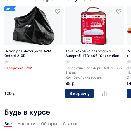
ХИТ
Чехол для мотоцикла AVM
Тент-чехол на автомобиль
Ре
Oxford 210D
Autoprofi HTB-406 (S) хетчбек
т.
Рассрочка 0/12
Габаритные размеры: 406 х 165 х
Дл
119 см.
Ши
Хэтчбек / универсал.
Ст
98
р.
1
129
р.
В корзину
Будь в курсе
Все
Новости
Обзоры
Статьи