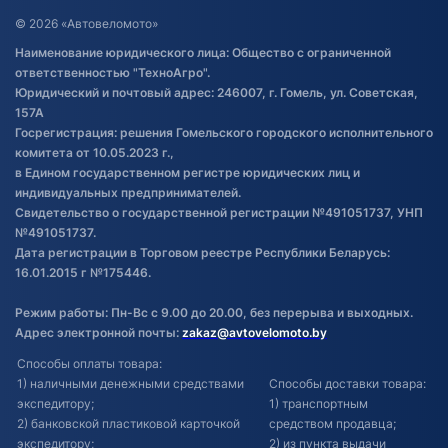
Договор публичной оферты
© 2026 «Автовеломото»
Правила публикации отзывов о
Наименование юридического лица: Общество с ограниченной
товаре
ответственностью "ТехноАгро".
Обработка файлов cookie
Юридический и почтовый адрес: 246007, г. Гомель, ул. Советская,
Постановка транспорта на учет
157А
Госрегистрация: решения Гомельского городского исполнительного
Обновления в ЭПТС 2024
комитета от 10.05.2023 г.,
в Едином государственном регистре юридических лиц и
индивидуальных предпринимателей.
Свидетельство о государственной регистрации №491051737, УНП
№491051737.
Дата регистрации в Торговом реестре Республики Беларусь:
16.01.2015 г №175446.
Режим работы: Пн-Вс с 9.00 до 20.00, без перерыва и выходных.
Адрес электронной почты:
zakaz@avtovelomoto.by
Способы оплаты товара:
1) наличными денежными средствами
Способы доставки товара:
экспедитору;
1) транспортным
2) банковской пластиковой карточкой
средством продавца;
экспедитору;
2) из пункта выдачи