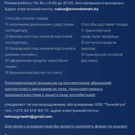
Режим работы: Пн-Вс с 9.00 до 20.00, без перерыва и выходных.
Адрес электронной почты:
zakaz@avtovelomoto.by
Способы оплаты товара:
1) наличными денежными средствами
Способы доставки товара:
экспедитору;
1) транспортным
2) банковской пластиковой карточкой
средством продавца;
экспедитору;
2) из пункта выдачи
3) банковской пластиковой карточкой в
заказов;
режиме «онлайн»;
3) курьерской службой
4) оформление кредита через банк/
доставки.
лизинг;
5) безналичный расчет по счету.
Уполномоченный продавцом на рассмотрение обращений
покупателей о нарушении их прав, предусмотренных
законодательством о защите прав потребителей:
специалист по послепродажному обслуживанию ООО "ТехноАгро"
тел.: +375 44 514-84-17, адрес электронной почты:
tehnoagroadm@gmail.com
.
Для связи с руководством Вы можете заполнить форму по ссылке: