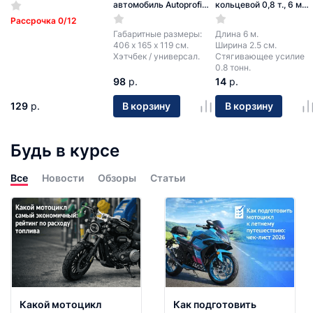
Oxford 210D
автомобиль Autoprofi
кольцевой 0,8 т., 6 м
HTB-406 (S) хетчбек
Pro Startul (PRO-9015)
Рассрочка 0/12
Габаритные размеры:
Длина 6 м.
406 х 165 х 119 см.
Ширина 2.5 см.
Хэтчбек / универсал.
Стягивающее усилие
0.8 тонн.
98
р.
14
р.
129
р.
В корзину
В корзину
Будь в курсе
Все
Новости
Обзоры
Статьи
Какой мотоцикл
Как подготовить