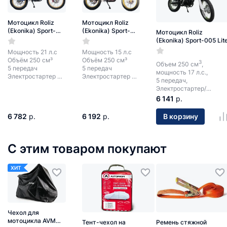
Мотоцикл Roliz
Мотоцикл Roliz
(Ekonika) Sport-
(Ekonika) Sport-
Мотоцикл Roliz
005 ES
005 PR
(Ekonika) Sport-005 Lit
Мощность 21 л.с
Мощность 15 л.с
Объём 250 см³
Объём 250 см³
3
Объем 250 см
,
5 передач
5 передач
мощность 17 л.с.,
Электростартер +
Электростартер +
5 передач,
кик-стартер
кик-стартер
Электростартер/
кикстартер.
6 141
р.
6 782
р.
6 192
р.
В корзину
С этим товаром покупают
ХИТ
Чехол для
мотоцикла AVM
Тент-чехол на
Ремень стяжной