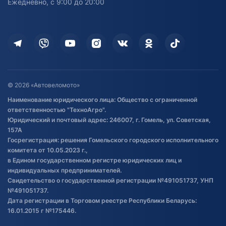
Ежедневно, с 9:00 до 20:00
Доставка
Здоровье
Оплата
Для дома
Кредит и рассрочка
Дополнительные услуги
Гарантия и возврат
Оставить отзыв
Договор публичной оферты
© 2026 «Автовеломото»
Правила публикации отзывов о
Наименование юридического лица: Общество с ограниченной
товаре
ответственностью "ТехноАгро".
Обработка файлов cookie
Юридический и почтовый адрес: 246007, г. Гомель, ул. Советская,
Постановка транспорта на учет
157А
Госрегистрация: решения Гомельского городского исполнительного
Обновления в ЭПТС 2024
комитета от 10.05.2023 г.,
в Едином государственном регистре юридических лиц и
индивидуальных предпринимателей.
Свидетельство о государственной регистрации №491051737, УНП
№491051737.
Дата регистрации в Торговом реестре Республики Беларусь:
16.01.2015 г №175446.