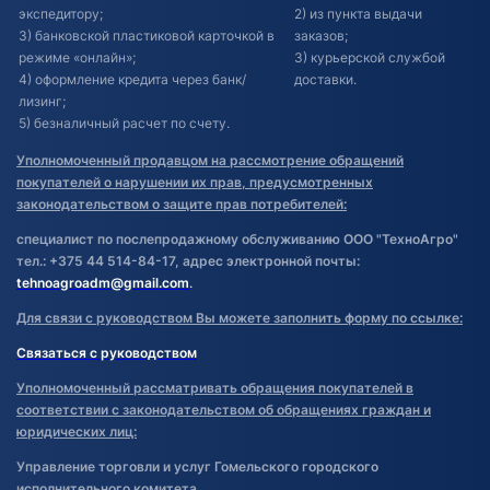
экспедитору;
2) из пункта выдачи
3) банковской пластиковой карточкой в
заказов;
режиме «онлайн»;
3) курьерской службой
4) оформление кредита через банк/
доставки.
лизинг;
5) безналичный расчет по счету.
Уполномоченный продавцом на рассмотрение обращений
покупателей о нарушении их прав, предусмотренных
законодательством о защите прав потребителей:
специалист по послепродажному обслуживанию ООО "ТехноАгро"
тел.: +375 44 514-84-17, адрес электронной почты:
tehnoagroadm@gmail.com
.
Для связи с руководством Вы можете заполнить форму по ссылке:
Связаться с руководством
Уполномоченный рассматривать обращения покупателей в
соответствии с законодательством об обращениях граждан и
юридических лиц:
Управление торговли и услуг Гомельского городского
исполнительного комитета