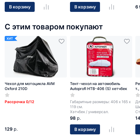
6 
В корзину
В корзину
С этим товаром покупают
ХИТ
Чехол для мотоцикла AVM
Тент-чехол на автомобиль
Ре
Oxford 210D
Autoprofi HTB-406 (S) хетчбек
т.
Рассрочка 0/12
Габаритные размеры: 406 х 165 х
Дл
119 см.
Ши
Хэтчбек / универсал.
Ст
98
р.
1
129
р.
В корзину