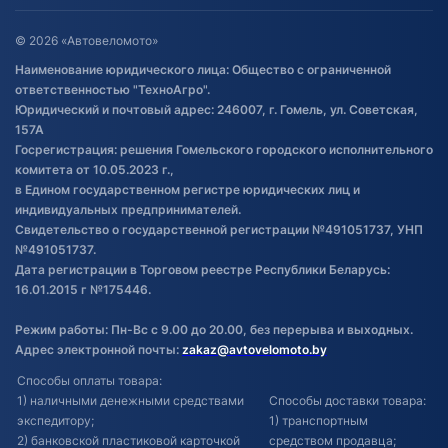
Оставить отзыв
Договор публичной оферты
© 2026 «Автовеломото»
Правила публикации отзывов о
Наименование юридического лица: Общество с ограниченной
товаре
ответственностью "ТехноАгро".
Обработка файлов cookie
Юридический и почтовый адрес: 246007, г. Гомель, ул. Советская,
Постановка транспорта на учет
157А
Госрегистрация: решения Гомельского городского исполнительного
Обновления в ЭПТС 2024
комитета от 10.05.2023 г.,
в Едином государственном регистре юридических лиц и
индивидуальных предпринимателей.
Свидетельство о государственной регистрации №491051737, УНП
№491051737.
Дата регистрации в Торговом реестре Республики Беларусь:
16.01.2015 г №175446.
Режим работы: Пн-Вс с 9.00 до 20.00, без перерыва и выходных.
Адрес электронной почты:
zakaz@avtovelomoto.by
Способы оплаты товара:
1) наличными денежными средствами
Способы доставки товара:
экспедитору;
1) транспортным
2) банковской пластиковой карточкой
средством продавца;