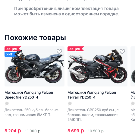
При приобретении в лизинг комплектация товара
может быть изменена в одностороннем порядке.
Похожие товары
АКЦИЯ
АКЦИЯ
ХИТ
Мотоцикл Wanqiang Falcon
Мотоцикл Wanqiang Falcon
Мо
Speedfire YD250-4
Terrail YD250-4
(1
Двигатель 250 куб.см. баланс.
Двигатель CBB250 куб.см., с
Мо
вал, трансмиссия 5МКПП.
баланс. валом, трансмиссия
об
5МКПП.
Ки
р.
р.
8 204
8 699
р.
р.
11 000
10 500