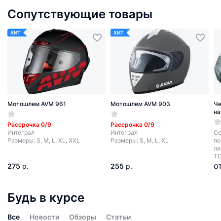
Сопутствующие товары
ХИТ
ХИТ
Мотошлем AVM 961
Мотошлем AVM 903
Че
на
Рассрочка 0/9
Рассрочка 0/9
Интеграл
Интеграл
Се
Размеры: S, M, L, XL, XXL
Размеры: S, M, L, XL
по
ла
ТС
о
275
р.
255
р.
Будь в курсе
Все
Новости
Обзоры
Статьи