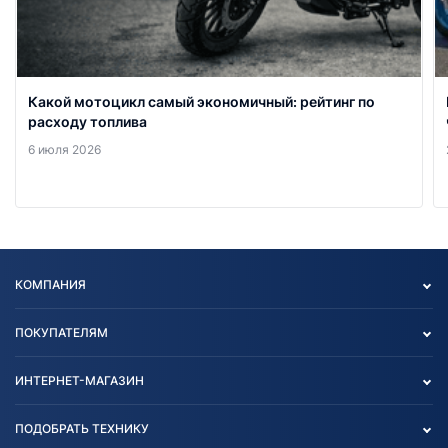
Какой мотоцикл самый экономичный: рейтинг по
расходу топлива
6 июля 2026
КОМПАНИЯ
Опт
ПОКУПАТЕЛЯМ
О нас
Контакты
Политика конфиденциальности
ИНТЕРНЕТ-МАГАЗИН
Тест-драйв
Отзыв согласия обработки
Вакансии
персональных данных
Авто и Мото
ПОДОБРАТЬ ТЕХНИКУ
Блог
Согласие на обработку
Агротехника