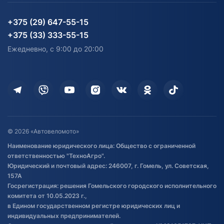
Партнерам
персональных данных
Огород и дача
Мототехника
Карта сайта
Информация до получения
Водный транспорт
Агротехника
+375 (29) 647-55-15
согласия на обработку
Электротранспорт
Электротранспорт
+375 (33) 333-55-15
персональных данных
Активный отдых и спорт
Лодочные моторные
Ежедневно, с 9:00 до 20:00
Доставка
Здоровье
Оплата
Для дома
Кредит и рассрочка
Дополнительные услуги
Гарантия и возврат
Оставить отзыв
Договор публичной оферты
© 2026 «Автовеломото»
Правила публикации отзывов о
Наименование юридического лица: Общество с ограниченной
товаре
ответственностью "ТехноАгро".
Обработка файлов cookie
Юридический и почтовый адрес: 246007, г. Гомель, ул. Советская,
Постановка транспорта на учет
157А
Госрегистрация: решения Гомельского городского исполнительного
Обновления в ЭПТС 2024
комитета от 10.05.2023 г.,
в Едином государственном регистре юридических лиц и
индивидуальных предпринимателей.