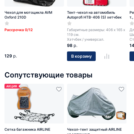
Чехол для мотоцикла AVM
Тент-чехол на автомобиль
Ре
Oxford 210D
Autoprofi HTB-406 (S) хетчбек
т.
Рассрочка 0/12
Габаритные размеры: 406 х 165 х
Дл
119 см.
Ши
Хэтчбек / универсал.
Ст
98
р.
1
129
р.
В корзину
Сопутствующие товары
АКЦИЯ
Сетка багажника AIRLINE
Чехол-тент защитный AIRLINE