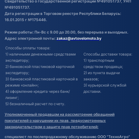
Свидетельство о государственной регистрации №491051737, УНП
№491051737.
Дата регистрации в Торговом реестре Республики Беларусь:
16.01.2015 г №175446.
Режим работы: Пн-Вс с 9.00 до 20.00, без перерыва и выходных.
Адрес электронной почты:
zakaz@avtovelomoto.by
Способы оплаты товара:
1) наличными денежными средствами
Способы доставки товара:
экспедитору;
1) транспортным
2) банковской пластиковой карточкой
средством продавца;
экспедитору;
2) из пункта выдачи
3) банковской пластиковой карточкой в
заказов;
режиме «онлайн»;
3) курьерской службой
4) оформление кредита через банк/
доставки.
лизинг;
5) безналичный расчет по счету.
Уполномоченный продавцом на рассмотрение обращений
покупателей о нарушении их прав, предусмотренных
законодательством о защите прав потребителей:
специалист по послепродажному обслуживанию ООО "ТехноАгро"