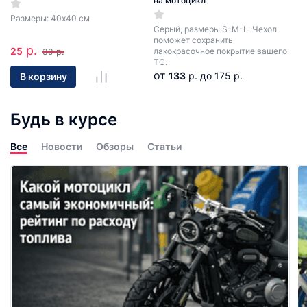
на мотоцикл
Размеры: 40х40 см
Серый, размеры S-M-L. Чехол
поможет сохранить
р.
25
р.
лакокрасочное покрытие вашего
30
ТС.
от
133
р.
до 175 р.
В корзину
Будь в курсе
Все
Новости
Обзоры
Статьи