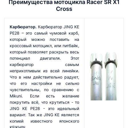
Преимущества мотоцикла Racer SR X1
Cross
Карбюратор.
Карбюратор JING KE
PE28 – это самый чумовой карб,
который можно поставить на
кроссовый мотоцикл, или питбайк,
который позволяет раскрыть весь
потенциал двигателя. Этот
карбюратор самым
неприхотливым из всей линейки.
Что в нем действительно радует,
что его настройки не сильно
чувствительны, по сравнению с
Mikuni. Если есть желание
покрутить всё, что крутиться - то
JING KE PE28 - это идеальный
вариант. Так же JING KE является
копией известного японского
KEIKHIN.