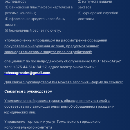
экспедитору;
2) из пункта выдачи
3) банковской пластиковой карточкой в
заказов;
режиме «онлайн»;
3) курьерской службой
4) оформление кредита через банк/
доставки.
лизинг;
5) безналичный расчет по счету.
Уполномоченный продавцом на рассмотрение обращений
покупателей о нарушении их прав, предусмотренных
законодательством о защите прав потребителей:
специалист по послепродажному обслуживанию ООО "ТехноАгро"
тел.: +375 44 514-84-17, адрес электронной почты:
tehnoagroadm@gmail.com
.
Для связи с руководством Вы можете заполнить форму по ссылке:
Связаться с руководством
Уполномоченный рассматривать обращения покупателей в
соответствии с законодательством об обращениях граждан и
юридических лиц:
Управление торговли и услуг Гомельского городского
исполнительного комитета