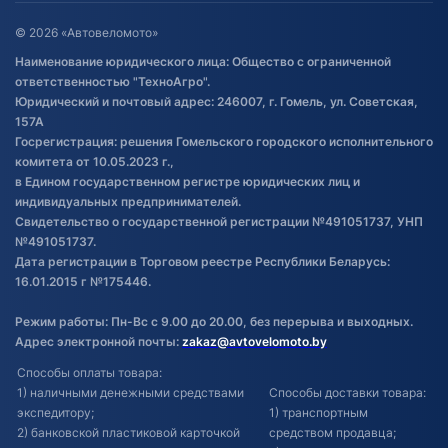
Оставить отзыв
Договор публичной оферты
© 2026 «Автовеломото»
Правила публикации отзывов о
Наименование юридического лица: Общество с ограниченной
товаре
ответственностью "ТехноАгро".
Обработка файлов cookie
Юридический и почтовый адрес: 246007, г. Гомель, ул. Советская,
Постановка транспорта на учет
157А
Госрегистрация: решения Гомельского городского исполнительного
Обновления в ЭПТС 2024
комитета от 10.05.2023 г.,
в Едином государственном регистре юридических лиц и
индивидуальных предпринимателей.
Свидетельство о государственной регистрации №491051737, УНП
№491051737.
Дата регистрации в Торговом реестре Республики Беларусь:
16.01.2015 г №175446.
Режим работы: Пн-Вс с 9.00 до 20.00, без перерыва и выходных.
Адрес электронной почты:
zakaz@avtovelomoto.by
Способы оплаты товара:
1) наличными денежными средствами
Способы доставки товара:
экспедитору;
1) транспортным
2) банковской пластиковой карточкой
средством продавца;