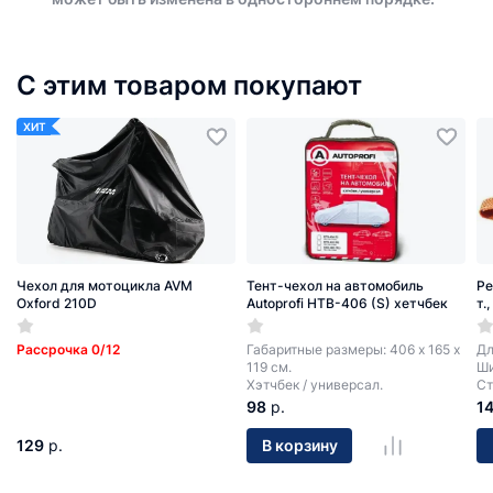
С этим товаром покупают
ХИТ
Чехол для мотоцикла AVM
Тент-чехол на автомобиль
Ре
Oxford 210D
Autoprofi HTB-406 (S) хетчбек
т.
Рассрочка 0/12
Габаритные размеры: 406 х 165 х
Дл
119 см.
Ши
Хэтчбек / универсал.
Ст
98
р.
1
129
р.
В корзину