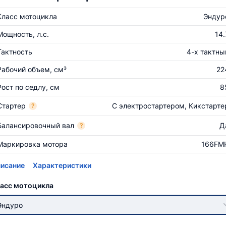
Класс мотоцикла
Эндур
Мощность, л.с.
14.
Тактность
4-х тактны
Рабочий объем, см³
22
Рост по седлу, см
8
Стартер
С электростартером, Кикстарте
?
Балансировочный вал
Д
?
Маркировка мотора
166FM
исание
Характеристики
асс мотоцикла
Эндуро