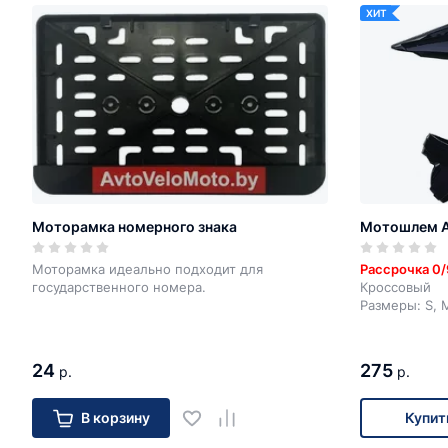
ХИТ
Моторамка номерного знака
Мотошлем 
Моторамка идеально подходит для
Рассрочка 0/
государственного номера.
Кроссовый
Размеры: S, M
24
275
р.
р.
В корзину
Купит