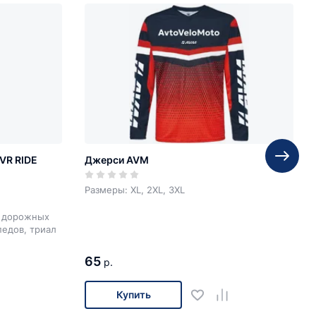
VR RIDE
Джерси AVM
Размеры: XL, 2XL, 3XL
, дорожных
педов, триал
65
р.
Купить