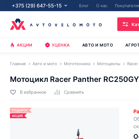
+375 (29) 647-55-15
Блог
О нас
Покупателя
Ка
АКЦИИ
УЦЕНКА
АВТО И МОТО
АГРО
Главная
Авто и мото
Мототехника
Мотоциклы
Racer
Мотоцикл Racer Panther RC250G
В избранное
Cравнить
ПОДАРОК
Ра
АКЦИЯ
Об
ск
О