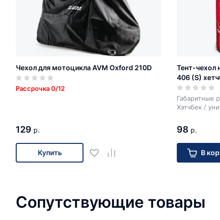
Чехол для мотоцикла AVM Oxford 210D
Тент-чехол 
406 (S) хетч
Рассрочка 0/12
Габаритные р
Хэтчбек / ун
129
98
р.
р.
Купить
В кор
Сопутствующие товары