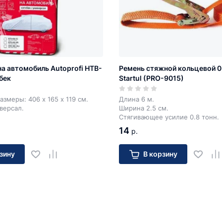
на автомобиль Autoprofi HTB-
Ремень стяжной кольцевой 0,8
бек
Startul (PRO-9015)
азмеры: 406 х 165 х 119 см.
Длина 6 м.
иверсал.
Ширина 2.5 см.
Стягивающее усилие 0.8 тонн.
14
р.
зину
В корзину