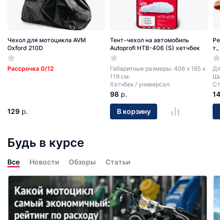
Чехол для мотоцикла AVM
Тент-чехол на автомобиль
Ре
Oxford 210D
Autoprofi HTB-406 (S) хетчбек
т.
Рассрочка 0/12
Габаритные размеры: 406 х 165 х
Дл
119 см.
Ши
Хэтчбек / универсал.
Ст
98
р.
1
129
р.
В корзину
Будь в курсе
Все
Новости
Обзоры
Статьи