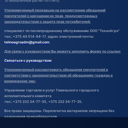
5) безналичный расчет по счету.
Уполномоченный продавцом на рассмотрение обращений
покупателей о нарушении их прав, предусмотренных
законодательством о защите прав потребителей:
специалист по послепродажному обслуживанию ООО "ТехноАгро"
тел.: +375 44 514-84-17, адрес электронной почты:
tehnoagroadm@gmail.com
.
Для связи с руководством Вы можете заполнить форму по ссылке:
Связаться с руководством
Уполномоченный рассматривать обращения покупателей в
соответствии с законодательством об обращениях граждан и
юридических лиц:
Управление торговли и услуг Гомельского городского
исполнительного комитета
тел.: +375 232 34-77-35, +375 232 34-77-25.
Все права защищены. Перепечатка материалов запрещена без
разрешения правообладателя.