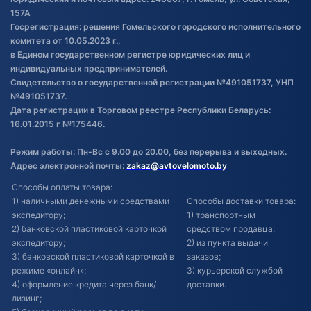
Постановка транспорта на учет
157А
Госрегистрация: решения Гомельского городского исполнительного
Обновления в ЭПТС 2024
комитета от 10.05.2023 г.,
в Едином государственном регистре юридических лиц и
индивидуальных предпринимателей.
Свидетельство о государственной регистрации №491051737, УНП
№491051737.
Дата регистрации в Торговом реестре Республики Беларусь:
16.01.2015 г №175446.
Режим работы: Пн-Вс с 9.00 до 20.00, без перерыва и выходных.
Адрес электронной почты:
zakaz@avtovelomoto.by
Способы оплаты товара:
1) наличными денежными средствами
Способы доставки товара:
экспедитору;
1) транспортным
2) банковской пластиковой карточкой
средством продавца;
экспедитору;
2) из пункта выдачи
3) банковской пластиковой карточкой в
заказов;
режиме «онлайн»;
3) курьерской службой
4) оформление кредита через банк/
доставки.
лизинг;