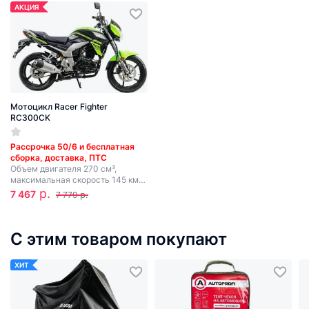
АКЦИЯ
Мотоцикл Racer Fighter
RC300CK
Рассрочка 50/6 и бесплатная
сборка, доставка, ПТС
Объем двигателя 270 см³,
максимальная скорость 145 км/
ч,
р.
7 467
р.
7 779
мощность 19,7 л.с., 5 передач,
электростартер.
С этим товаром покупают
ХИТ