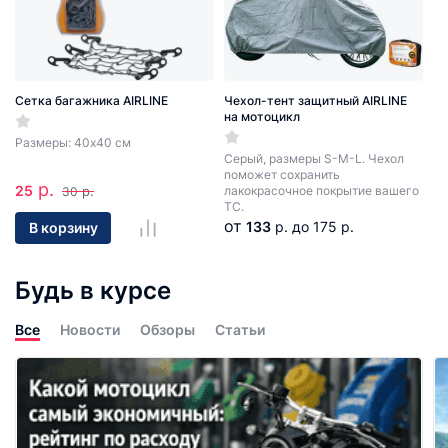
Сетка багажника AIRLINE
Чехол-тент защитный AIRLINE
на мотоцикл
Размеры: 40х40 см
Серый, размеры S-M-L. Чехол
поможет сохранить
р.
25
р.
лакокрасочное покрытие вашего
30
ТС.
от
133
р.
до 175 р.
В корзину
Будь в курсе
Все
Новости
Обзоры
Статьи