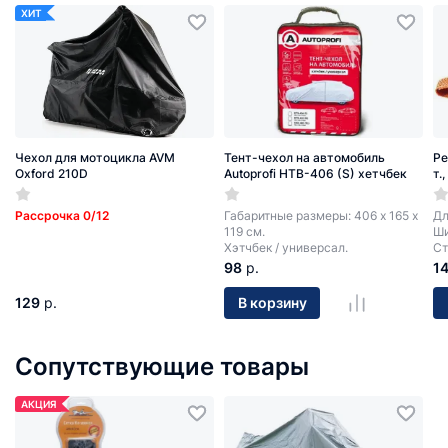
ХИТ
Чехол для мотоцикла AVM
Тент-чехол на автомобиль
Ре
Oxford 210D
Autoprofi HTB-406 (S) хетчбек
т.
Рассрочка 0/12
Габаритные размеры: 406 х 165 х
Дл
119 см.
Ши
Хэтчбек / универсал.
Ст
98
р.
1
129
р.
В корзину
Сопутствующие товары
АКЦИЯ