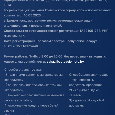
Постановка транспорта на учет
157А
Госрегистрация: решения Гомельского городского исполнительного
Обновления в ЭПТС 2024
комитета от 10.05.2023 г.,
в Едином государственном регистре юридических лиц и
индивидуальных предпринимателей.
Свидетельство о государственной регистрации №491051737, УНП
№491051737.
Дата регистрации в Торговом реестре Республики Беларусь:
16.01.2015 г №175446.
Режим работы: Пн-Вс с 9.00 до 20.00, без перерыва и выходных.
Адрес электронной почты:
zakaz@avtovelomoto.by
Способы оплаты товара:
1) наличными денежными средствами
Способы доставки товара:
экспедитору;
1) транспортным
2) банковской пластиковой карточкой
средством продавца;
экспедитору;
2) из пункта выдачи
3) банковской пластиковой карточкой в
заказов;
режиме «онлайн»;
3) курьерской службой
4) оформление кредита через банк/
доставки.
лизинг;