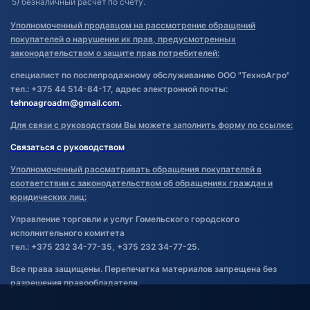
5) безналичный расчет по счету.
Уполномоченный продавцом на рассмотрение обращений
покупателей о нарушении их прав, предусмотренных
законодательством о защите прав потребителей:
специалист по послепродажному обслуживанию ООО "ТехноАгро"
тел.: +375 44 514-84-17, адрес электронной почты:
tehnoagroadm@gmail.com
.
Для связи с руководством Вы можете заполнить форму по ссылке:
Связаться с руководством
Уполномоченный рассматривать обращения покупателей в
соответствии с законодательством об обращениях граждан и
юридических лиц:
Управление торговли и услуг Гомельского городского
исполнительного комитета
тел.: +375 232 34-77-35, +375 232 34-77-25.
Все права защищены. Перепечатка материалов запрещена без
разрешения правообладателя.