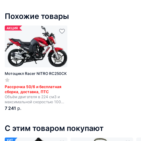
Похожие товары
АКЦИЯ
Мотоцикл Racer NITRO RC250CK
Рассрочка 50/6 и бесплатная
сборка, доставка, ПТС
Объём двигателя в 224 см3 и
максимальной скоростью 100
км/ч обеспечивается вполне
7 241
р.
динамичная езда. При этом
мощность в 14.7 л.с. позволяет
свободно держаться в городском
С этим товаром покупают
потоке.
ХИТ