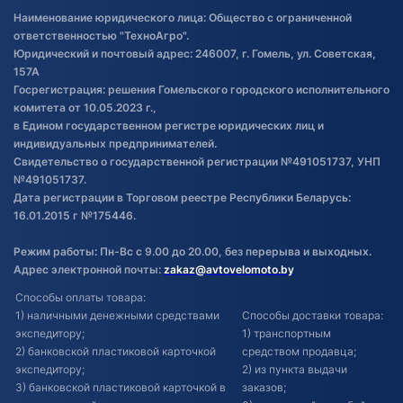
Правила публикации отзывов о
Наименование юридического лица: Общество с ограниченной
товаре
ответственностью "ТехноАгро".
Обработка файлов cookie
Юридический и почтовый адрес: 246007, г. Гомель, ул. Советская,
Постановка транспорта на учет
157А
Госрегистрация: решения Гомельского городского исполнительного
Обновления в ЭПТС 2024
комитета от 10.05.2023 г.,
в Едином государственном регистре юридических лиц и
индивидуальных предпринимателей.
Свидетельство о государственной регистрации №491051737, УНП
№491051737.
Дата регистрации в Торговом реестре Республики Беларусь:
16.01.2015 г №175446.
Режим работы: Пн-Вс с 9.00 до 20.00, без перерыва и выходных.
Адрес электронной почты:
zakaz@avtovelomoto.by
Способы оплаты товара:
1) наличными денежными средствами
Способы доставки товара:
экспедитору;
1) транспортным
2) банковской пластиковой карточкой
средством продавца;
экспедитору;
2) из пункта выдачи
3) банковской пластиковой карточкой в
заказов;