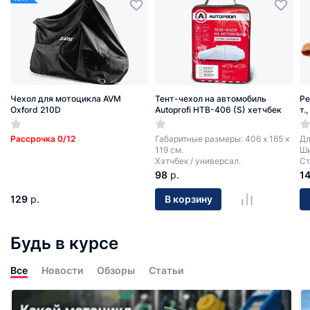
Чехол для мотоцикла AVM
Тент-чехол на автомобиль
Ре
Oxford 210D
Autoprofi HTB-406 (S) хетчбек
т.
Рассрочка 0/12
Габаритные размеры: 406 х 165 х
Дл
119 см.
Ши
Хэтчбек / универсал.
Ст
98
р.
1
129
р.
В корзину
Будь в курсе
Все
Новости
Обзоры
Статьи