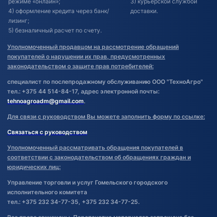
режиме «онлайн»;
3) курьерской службой
4) оформление кредита через банк/
доставки.
лизинг;
5) безналичный расчет по счету.
Уполномоченный продавцом на рассмотрение обращений
покупателей о нарушении их прав, предусмотренных
законодательством о защите прав потребителей:
специалист по послепродажному обслуживанию ООО "ТехноАгро"
тел.: +375 44 514-84-17, адрес электронной почты:
tehnoagroadm@gmail.com
.
Для связи с руководством Вы можете заполнить форму по ссылке:
Связаться с руководством
Уполномоченный рассматривать обращения покупателей в
соответствии с законодательством об обращениях граждан и
юридических лиц:
Управление торговли и услуг Гомельского городского
исполнительного комитета
тел.: +375 232 34-77-35, +375 232 34-77-25.