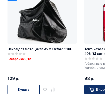
Чехол для мотоцикла AVM Oxford 210D
Тент-чехол 
406 (S) хетч
Рассрочка 0/12
Габаритные р
Хэтчбек / ун
129
98
р.
р.
Купить
В кор