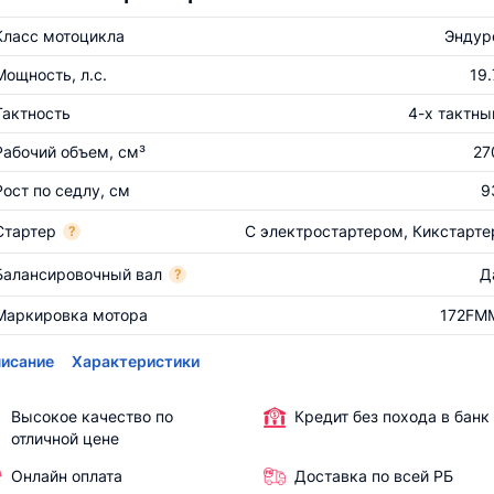
Класс мотоцикла
Эндур
Мощность, л.с.
19.
Тактность
4-х тактны
Рабочий объем, см³
27
Рост по седлу, см
9
Стартер
С электростартером, Кикстарте
?
Балансировочный вал
Д
?
Маркировка мотора
172FM
исание
Характеристики
Высокое качество по
Кредит без похода в банк
отличной цене
Онлайн оплата
Доставка по всей РБ