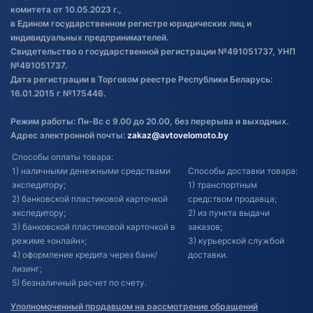
комитета от 10.05.2023 г.,
в Едином государственном регистре юридических лиц и
индивидуальных предпринимателей.
Свидетельство о государственной регистрации №491051737, УНП
№491051737.
Дата регистрации в Торговом реестре Республики Беларусь:
16.01.2015 г №175446.
Режим работы: Пн-Вс с 9.00 до 20.00, без перерыва и выходных.
Адрес электронной почты:
zakaz@avtovelomoto.by
Способы оплаты товара:
1) наличными денежными средствами
Способы доставки товара:
экспедитору;
1) транспортным
2) банковской пластиковой карточкой
средством продавца;
экспедитору;
2) из пункта выдачи
3) банковской пластиковой карточкой в
заказов;
режиме «онлайн»;
3) курьерской службой
4) оформление кредита через банк/
доставки.
лизинг;
5) безналичный расчет по счету.
Уполномоченный продавцом на рассмотрение обращений