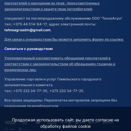
покупателей о нарушении их прав, предусмотренных
законодательством о защите прав потребителей:
специалист по послепродажному обслуживанию ООО "ТехноАгро"
тел.: +375 44 514-84-17, адрес электронной почты:
tehnoagroadm@gmail.com
.
Для связи с руководством Вы можете заполнить форму по ссылке:
Связаться с руководством
Уполномоченный рассматривать обращения покупателей в
соответствии с законодательством об обращениях граждан и
юридических лиц:
Управление торговли и услуг Гомельского городского
исполнительного комитета
тел.: +375 232 34-77-35, +375 232 34-77-25.
Все права защищены. Перепечатка материалов запрещена без
разрешения правообладателя.
Продолжая использовать сайт, вы даете согласие на
обработку файлов cookie