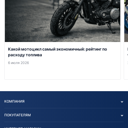
Какой мотоцикл самый экономичный: рейтинг по
расходу топлива
6 июля 2026
КОМПАНИЯ
Опт
ПОКУПАТЕЛЯМ
О нас
Контакты
Политика конфиденциальности