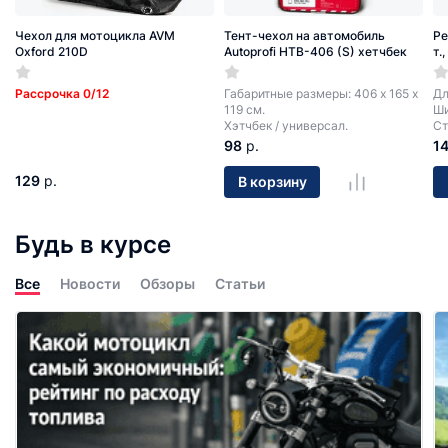
Чехол для мотоцикла AVM
Тент-чехол на автомобиль
Ре
Oxford 210D
Autoprofi HTB-406 (S) хетчбек
т.
Рассрочка 0/12
Габаритные размеры: 406 х 165 х
Дл
119 см.
Ши
Хэтчбек / универсал.
Ст
98
р.
1
129
р.
В корзину
Будь в курсе
Все
Новости
Обзоры
Статьи