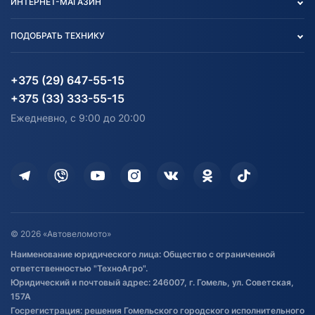
ИНТЕРНЕТ-МАГАЗИН
Тест-драйв
Отзыв согласия обработки
Вакансии
персональных данных
Авто и Мото
ПОДОБРАТЬ ТЕХНИКУ
Блог
Согласие на обработку
Агротехника
Партнерам
персональных данных
Огород и дача
Мототехника
Карта сайта
Информация до получения
Водный транспорт
Агротехника
+375 (29) 647-55-15
согласия на обработку
Электротранспорт
Электротранспорт
+375 (33) 333-55-15
персональных данных
Активный отдых и спорт
Лодочные моторные
Ежедневно, с 9:00 до 20:00
Доставка
Здоровье
Оплата
Для дома
Кредит и рассрочка
Дополнительные услуги
Гарантия и возврат
Оставить отзыв
Договор публичной оферты
© 2026 «Автовеломото»
Правила публикации отзывов о
Наименование юридического лица: Общество с ограниченной
товаре
ответственностью "ТехноАгро".
Обработка файлов cookie
Юридический и почтовый адрес: 246007, г. Гомель, ул. Советская,
Постановка транспорта на учет
157А
Госрегистрация: решения Гомельского городского исполнительного
Обновления в ЭПТС 2024