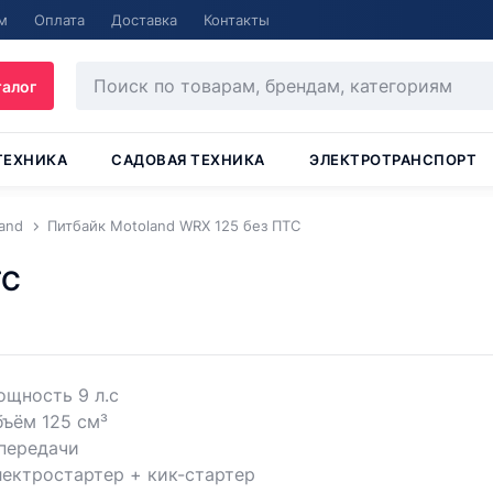
м
Оплата
Доставка
Контакты
талог
ТЕХНИКА
САДОВАЯ ТЕХНИКА
ЭЛЕКТРОТРАНСПОРТ
and
Питбайк Motoland WRX 125 без ПТС
ТС
щность 9 л.с
ъём 125 см³
передачи
ектростартер + кик-стартер