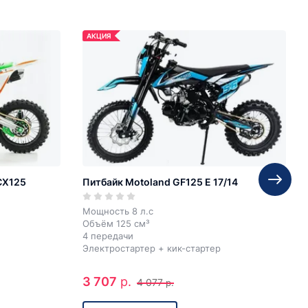
АКЦИЯ
CX125
Питбайк Motoland GF125 E 17/14
Мощность 8 л.с
Объём 125 см³
4 передачи
Электростартер + кик-стартер
3 707
р.
4 077
р.