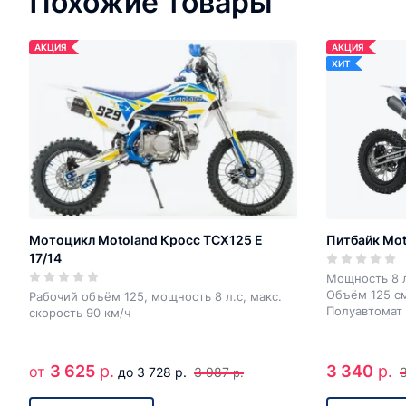
Похожие товары
АКЦИЯ
АКЦИЯ
ХИТ
Мотоцикл Motoland Кросс TCX125 E
Питбайк Mot
17/14
Мощность 8 
Объём 125 с
Рабочий объём 125, мощность 8 л.с, макс.
Полуавтомат
скорость 90 км/ч
3 625
р.
3 340
р.
от
до 3 728 р.
3 987
р.