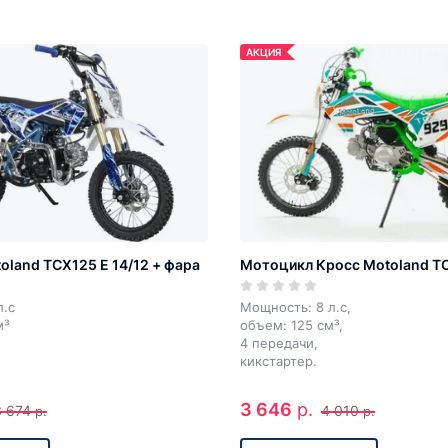
АКЦИЯ
oland TCX125 E 14/12 + фара
Мотоцикл Кросс Motoland T
л.с
Мощность: 8 л.с,
м³
объем: 125 см³,
4 передачи,
кикстартер.
3 646
р.
3 674
4 010
р.
р.