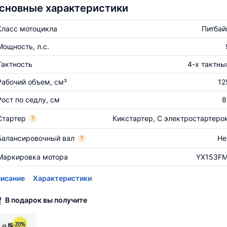
сновные характеристики
Класс мотоцикла
Питбай
Мощность, л.с.
Тактность
4-х тактны
Рабочий объем, см³
12
Рост по седлу, см
8
Стартер
Кикстартер, С электростартеро
?
Балансировочный вал
Не
?
Маркировка мотора
YX153FM
исание
Характеристики
В подарок вы получите