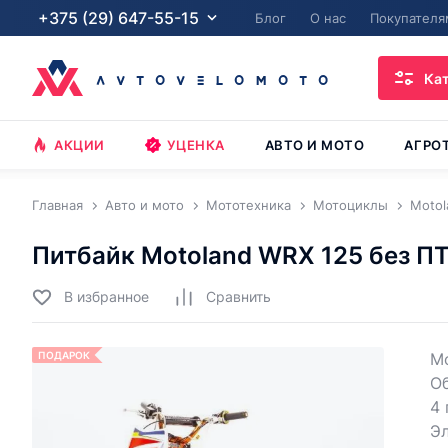
+375 (29) 647-55-15
Блог
О нас
Покупателя
Ка
АКЦИИ
УЦЕНКА
АВТО И МОТО
АГРО
Главная
Авто и мото
Мототехника
Мотоциклы
Motol
Питбайк Motoland WRX 125 без П
В избранное
Cравнить
ПОДАРОК
Мо
Об
4 
Эл