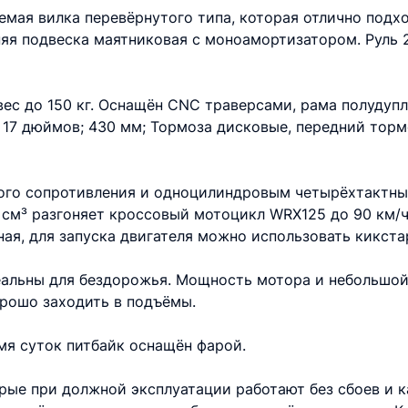
мая вилка перевёрнутого типа, которая отлично подхо
дняя подвеска маятниковая с моноамортизатором. Руль
вес до 150 кг. Оснащён CNC траверсами, рама полудупл
— 17 дюймов; 430 мм; Тормоза дисковые, передний тор
ого сопротивления и одноцилиндровым четырёхтактны
см³ разгоняет кроссовый мотоцикл WRX125 до 90 км/ч
ая, для запуска двигателя можно использовать кикста
альны для бездорожья. Мощность мотора и небольшой 
орошо заходить в подъёмы.
мя суток питбайк оснащён фарой.
рые при должной эксплуатации работают без сбоев и к