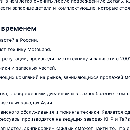
ти в нём легко сменить любую повреждённую деталь. К
ести запасные детали и комплектующие, которые стоят
е временем
астей в России.
уют технику MotoLand.
 репутации, производит мототехнику и запчасти с 2001
ики и запасных частей.
рующих компаний на рынке, занимающихся продажей мо
тва, с современным дизайном и в разнообразных комп
вестных заводах Азии.
рвисного обслуживания и тюнинга техники. Является о
ксессуары производятся на ведущих заводах КНР и Тайв
апчастей, экипировки– каждый сможет найти то, что 