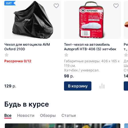
ХИТ
Чехол для мотоцикла AVM
Тент-чехол на автомобиль
Ре
Oxford 210D
Autoprofi HTB-406 (S) хетчбек
т.
Рассрочка 0/12
Габаритные размеры: 406 х 165 х
Дл
119 см.
Ши
Хэтчбек / универсал.
Ст
98
р.
1
129
р.
В корзину
Будь в курсе
Все
Новости
Обзоры
Статьи