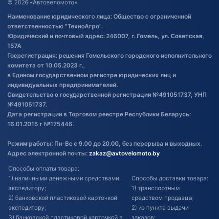
© 2026 «Автовеломото»
Правила публикации отзывов о
Наименование юридического лица: Общество с ограниченной
товаре
ответственностью "ТехноАгро".
Обработка файлов cookie
Юридический и почтовый адрес: 246007, г. Гомель, ул. Советская,
Постановка транспорта на учет
157А
Госрегистрация: решения Гомельского городского исполнительного
Обновления в ЭПТС 2024
комитета от 10.05.2023 г.,
в Едином государственном регистре юридических лиц и
индивидуальных предпринимателей.
Свидетельство о государственной регистрации №491051737, УНП
№491051737.
Дата регистрации в Торговом реестре Республики Беларусь:
16.01.2015 г №175446.
Режим работы: Пн-Вс с 9.00 до 20.00, без перерыва и выходных.
Адрес электронной почты:
zakaz@avtovelomoto.by
Способы оплаты товара:
1) наличными денежными средствами
Способы доставки товара:
экспедитору;
1) транспортным
2) банковской пластиковой карточкой
средством продавца;
экспедитору;
2) из пункта выдачи
3) банковской пластиковой карточкой в
заказов;