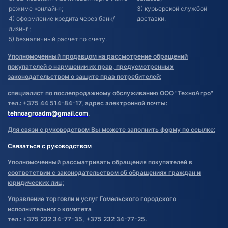
режиме «онлайн»;
3) курьерской службой
4) оформление кредита через банк/
доставки.
лизинг;
5) безналичный расчет по счету.
Уполномоченный продавцом на рассмотрение обращений
покупателей о нарушении их прав, предусмотренных
законодательством о защите прав потребителей:
специалист по послепродажному обслуживанию ООО "ТехноАгро"
тел.: +375 44 514-84-17, адрес электронной почты:
tehnoagroadm@gmail.com
.
Для связи с руководством Вы можете заполнить форму по ссылке:
Связаться с руководством
Уполномоченный рассматривать обращения покупателей в
соответствии с законодательством об обращениях граждан и
юридических лиц:
Управление торговли и услуг Гомельского городского
исполнительного комитета
тел.: +375 232 34-77-35, +375 232 34-77-25.