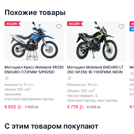
Похожие товары
АКЦИЯ
АКЦИЯ
А
Х
Мотоцикл Кросс Motoland XR250
Мотоцикл Motoland ENDURO LT
Мо
ENDURO (172FMM-5/PR250)
250 (XF250-B) (165FMM) NEON
Мо
мощность 21 л.с.
Мощность: 16 л.с.
об
объем 250 см³
5 
3
Объем: 250 см
.
механика
эл
Число передач: 5.
электростартер/кикстартер
Электростартер, кикстартер.
р.
р.
6 932
5 778
6
р.
р.
7 625
6 355
С этим товаром покупают