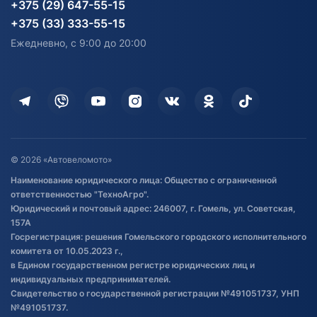
Карта сайта
Информация до получения
Водный транспорт
Агротехника
+375 (29) 647-55-15
согласия на обработку
Электротранспорт
Электротранспорт
+375 (33) 333-55-15
персональных данных
Активный отдых и спорт
Лодочные моторные
Ежедневно, с 9:00 до 20:00
Доставка
Здоровье
Оплата
Для дома
Кредит и рассрочка
Дополнительные услуги
Гарантия и возврат
Оставить отзыв
Договор публичной оферты
© 2026 «Автовеломото»
Правила публикации отзывов о
Наименование юридического лица: Общество с ограниченной
товаре
ответственностью "ТехноАгро".
Обработка файлов cookie
Юридический и почтовый адрес: 246007, г. Гомель, ул. Советская,
Постановка транспорта на учет
157А
Госрегистрация: решения Гомельского городского исполнительного
Обновления в ЭПТС 2024
комитета от 10.05.2023 г.,
в Едином государственном регистре юридических лиц и
индивидуальных предпринимателей.
Свидетельство о государственной регистрации №491051737, УНП
№491051737.