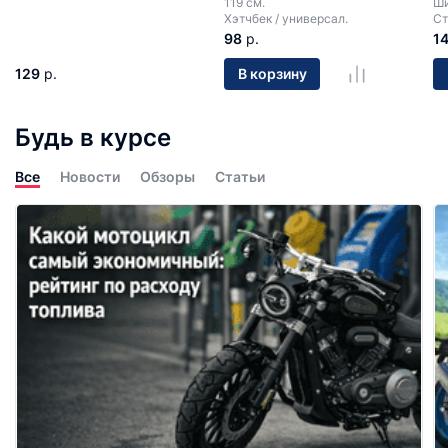
119 см.
Ши
Хэтчбек / универсал.
Ст
98
р.
1
129
р.
В корзину
Будь в курсе
Все
Новости
Обзоры
Статьи