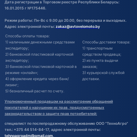
Дата регистрации в Торговом реестре Республики Беларусь:
16.01.2015 г №175446.
Режим работы: Пн-Вс с 9.00 до 20.00, без перерыва и выходных.
Адрес электронной почты:
zakaz@avtovelomoto.by
Способы оплаты товара:
1) наличными денежными средствами
Способы доставки товара:
экспедитору;
1) транспортным
2) банковской пластиковой карточкой
средством продавца;
экспедитору;
2) из пункта выдачи
3) банковской пластиковой карточкой в
заказов;
режиме «онлайн»;
3) курьерской службой
4) оформление кредита через банк/
доставки.
лизинг;
5) безналичный расчет по счету.
Уполномоченный продавцом на рассмотрение обращений
покупателей о нарушении их прав, предусмотренных
законодательством о защите прав потребителей:
специалист по послепродажному обслуживанию ООО "ТехноАгро"
тел.: +375 44 514-84-17, адрес электронной почты:
tehnoagroadm@gmail.com
.