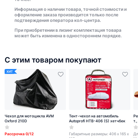
Информация о наличии товара, точной стоимости и
оформление заказа производится только после
подтверждения оператора кол-центра.
При приобретении в лизинг комплектация товара
может быть изменена в одностороннем порядке.
С этим товаром покупают
ХИТ
Чехол для мотоцикла AVM
Тент-чехол на автомобиль
Ре
Oxford 210D
Autoprofi HTB-406 (S) хетчбек
т.
Рассрочка 0/12
Габаритные размеры: 406 х 165 х
Дл