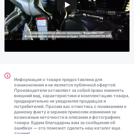
i
Информация о товаре предоставлена для
ознакомления и не является публичной офертой.
Производители оставляют за собой право изменять
внешний вид, характеристики и комплектацию товара,
предварительно не уведомляя продавцов и
потребителей. Просим вас отнестись с пониманием к
данному факту и заранее приносим извинения за
возможные неточности в описании и фотографиях
товара. Будем благодарны вам за сообщение об
ошибках — это поможет сделать наш каталог еще
точнее!