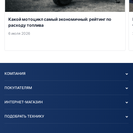
Какой мотоцикл самый экономичный: рейтинг по
расходу топлива
6 июля 2026
КОМПАНИЯ
Опт
ПОКУПАТЕЛЯМ
О нас
Контакты
Политика конфиденциальности
ИНТЕРНЕТ-МАГАЗИН
Тест-драйв
Отзыв согласия обработки
Вакансии
персональных данных
Авто и Мото
ПОДОБРАТЬ ТЕХНИКУ
Блог
Согласие на обработку
Агротехника
Партнерам
персональных данных
Огород и дача
Мототехника