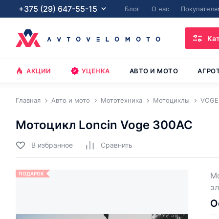
+375 (29) 647-55-15
Блог
О нас
Покупателя
Ка
АКЦИИ
УЦЕНКА
АВТО И МОТО
АГРО
Главная
Авто и мото
Мототехника
Мотоциклы
VOGE
Мотоцикл Loncin Voge 300AC
В избранное
Cравнить
ПОДАРОК
Мо
эл
О