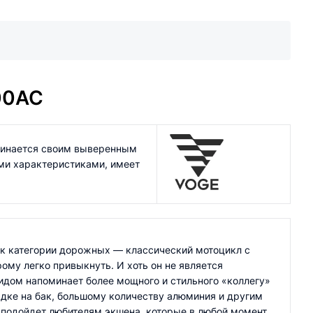
00AC
оминается своим выверенным
ми характеристиками, имеет
 к категории дорожных — классический мотоцикл с
рому легко привыкнуть. И хоть он не является
идом напоминает более мощного и стильного «коллегу»
адке на бак, большому количеству алюминия и другим
 подойдет любителям экшена, которые в любой момент