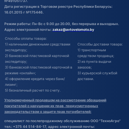
№491051737.
Дата регистрации в Торговом реестре Республики Беларусь:
16.01.2015 г №175446.
Режим работы: Пн-Вс с 9.00 до 20.00, без перерыва и выходных.
Адрес электронной почты:
zakaz@avtovelomoto.by
Способы оплаты товара:
1) наличными денежными средствами
Способы доставки товара:
экспедитору;
1) транспортным
2) банковской пластиковой карточкой
средством продавца;
экспедитору;
2) из пункта выдачи
3) банковской пластиковой карточкой в
заказов;
режиме «онлайн»;
3) курьерской службой
4) оформление кредита через банк/
доставки.
лизинг;
5) безналичный расчет по счету.
Уполномоченный продавцом на рассмотрение обращений
покупателей о нарушении их прав, предусмотренных
законодательством о защите прав потребителей:
специалист по послепродажному обслуживанию ООО "ТехноАгро"
тел.: +375 44 514-84-17, адрес электронной почты: