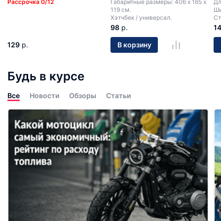
Рассрочка 0/12
Габаритные размеры: 406 х 165 х
Дл
119 см.
Ши
Хэтчбек / универсал.
Ст
98
р.
1
129
р.
В корзину
Будь в курсе
Все
Новости
Обзоры
Статьи