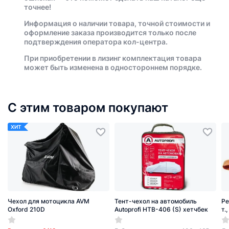
точнее!
Информация о наличии товара, точной стоимости и
оформление заказа производится только после
подтверждения оператора кол-центра.
При приобретении в лизинг комплектация товара
может быть изменена в одностороннем порядке.
С этим товаром покупают
ХИТ
Чехол для мотоцикла AVM
Тент-чехол на автомобиль
Ре
Oxford 210D
Autoprofi HTB-406 (S) хетчбек
т.