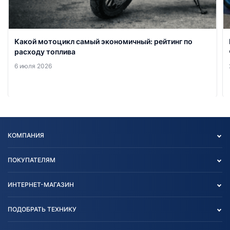
Какой мотоцикл самый экономичный: рейтинг по
расходу топлива
6 июля 2026
КОМПАНИЯ
Опт
ПОКУПАТЕЛЯМ
О нас
Контакты
Политика конфиденциальности
ИНТЕРНЕТ-МАГАЗИН
Тест-драйв
Отзыв согласия обработки
Вакансии
персональных данных
Авто и Мото
ПОДОБРАТЬ ТЕХНИКУ
Блог
Согласие на обработку
Агротехника
Партнерам
персональных данных
Огород и дача
Мототехника