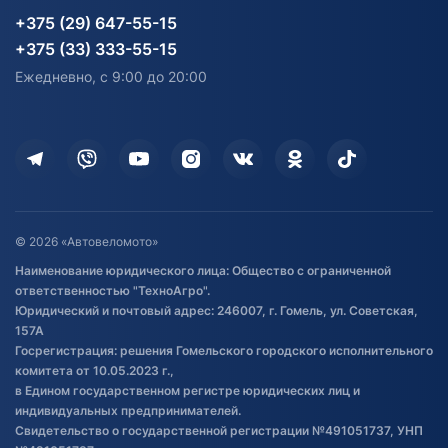
Карта сайта
Информация до получения
Водный транспорт
Агротехника
+375 (29) 647-55-15
согласия на обработку
Электротранспорт
Электротранспорт
+375 (33) 333-55-15
персональных данных
Активный отдых и спорт
Лодочные моторные
Ежедневно, с 9:00 до 20:00
Доставка
Здоровье
Оплата
Для дома
Кредит и рассрочка
Дополнительные услуги
Гарантия и возврат
Оставить отзыв
Договор публичной оферты
© 2026 «Автовеломото»
Правила публикации отзывов о
Наименование юридического лица: Общество с ограниченной
товаре
ответственностью "ТехноАгро".
Обработка файлов cookie
Юридический и почтовый адрес: 246007, г. Гомель, ул. Советская,
Постановка транспорта на учет
157А
Госрегистрация: решения Гомельского городского исполнительного
Обновления в ЭПТС 2024
комитета от 10.05.2023 г.,
в Едином государственном регистре юридических лиц и
индивидуальных предпринимателей.
Свидетельство о государственной регистрации №491051737, УНП