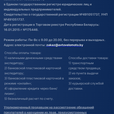
в Едином государственном регистре юридических лиц и
индивидуальных предпринимателей.
Свидетельство о государственной регистрации №491051737, УНП
№491051737.
Дата регистрации в Торговом реестре Республики Беларусь:
16.01.2015 г №175446.
Режим работы: Пн-Вс с 9.00 до 20.00, без перерыва и выходных.
Адрес электронной почты:
zakaz@avtovelomoto.by
Способы оплаты товара:
1) наличными денежными средствами
Способы доставки товара:
экспедитору;
1) транспортным
2) банковской пластиковой карточкой
средством продавца;
экспедитору;
2) из пункта выдачи
3) банковской пластиковой карточкой в
заказов;
режиме «онлайн»;
3) курьерской службой
4) оформление кредита через банк/
доставки.
лизинг;
5) безналичный расчет по счету.
Уполномоченный продавцом на рассмотрение обращений
покупателей о нарушении их прав, предусмотренных