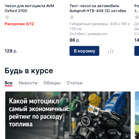
Чехол для мотоцикла AVM
Тент-чехол на автомобиль
Ре
Oxford 210D
Autoprofi HTB-406 (S) хетчбек
т.
Рассрочка 0/12
Габаритные размеры: 406 х 165 х
Дл
119 см.
Ши
Хэтчбек / универсал.
Ст
98
р.
1
129
р.
В корзину
Будь в курсе
Все
Новости
Обзоры
Статьи