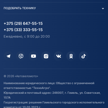
Вакансии
персональных данных
Авто и Мото
ПОДОБРАТЬ ТЕХНИКУ
Блог
Согласие на обработку
Агротехника
Партнерам
персональных данных
Огород и дача
Мототехника
Карта сайта
Информация до получения
Водный транспорт
Агротехника
+375 (29) 647-55-15
согласия на обработку
Электротранспорт
Электротранспорт
+375 (33) 333-55-15
персональных данных
Активный отдых и спорт
Лодочные моторные
Ежедневно, с 9:00 до 20:00
Доставка
Здоровье
Оплата
Для дома
Кредит и рассрочка
Дополнительные услуги
Гарантия и возврат
Оставить отзыв
Договор публичной оферты
© 2026 «Автовеломото»
Правила публикации отзывов о
Наименование юридического лица: Общество с ограниченной
товаре
ответственностью "ТехноАгро".
Обработка файлов cookie
Юридический и почтовый адрес: 246007, г. Гомель, ул. Советская,
Постановка транспорта на учет
157А
Госрегистрация: решения Гомельского городского исполнительного
Обновления в ЭПТС 2024
комитета от 10.05.2023 г.,