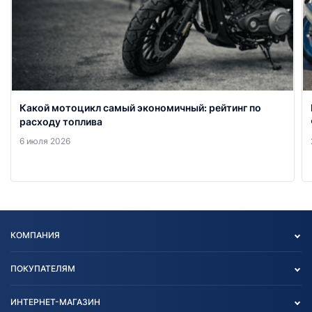
Какой мотоцикл самый экономичный: рейтинг по
расходу топлива
6 июля 2026
КОМПАНИЯ
Опт
ПОКУПАТЕЛЯМ
О нас
Контакты
Политика конфиденциальности
ИНТЕРНЕТ-МАГАЗИН
Тест-драйв
Отзыв согласия обработки