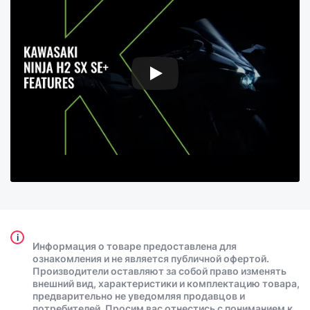
i
Информация о товаре предоставлена для
ознакомления и не является публичной офертой.
Производители оставляют за собой право изменять
внешний вид, характеристики и комплектацию товара,
предварительно не уведомляя продавцов и
потребителей. Просим вас отнестись с пониманием к