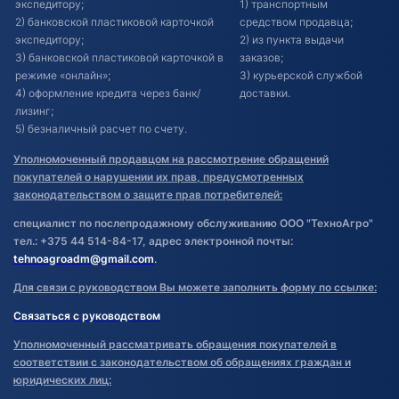
экспедитору;
1) транспортным
2) банковской пластиковой карточкой
средством продавца;
экспедитору;
2) из пункта выдачи
3) банковской пластиковой карточкой в
заказов;
режиме «онлайн»;
3) курьерской службой
4) оформление кредита через банк/
доставки.
лизинг;
5) безналичный расчет по счету.
Уполномоченный продавцом на рассмотрение обращений
покупателей о нарушении их прав, предусмотренных
законодательством о защите прав потребителей:
специалист по послепродажному обслуживанию ООО "ТехноАгро"
тел.: +375 44 514-84-17, адрес электронной почты:
tehnoagroadm@gmail.com
.
Для связи с руководством Вы можете заполнить форму по ссылке:
Связаться с руководством
Уполномоченный рассматривать обращения покупателей в
соответствии с законодательством об обращениях граждан и
юридических лиц: