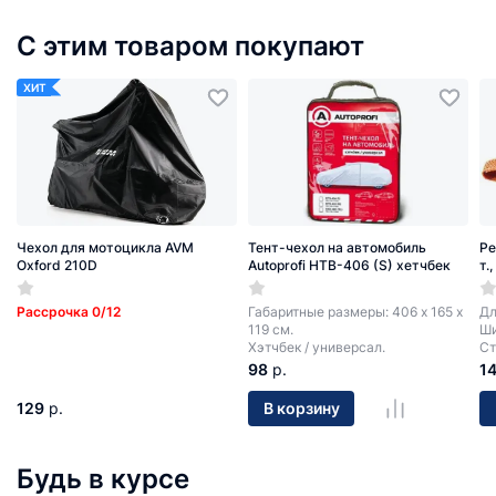
С этим товаром покупают
ХИТ
Чехол для мотоцикла AVM
Тент-чехол на автомобиль
Ре
Oxford 210D
Autoprofi HTB-406 (S) хетчбек
т.
Рассрочка 0/12
Габаритные размеры: 406 х 165 х
Дл
119 см.
Ши
Хэтчбек / универсал.
Ст
98
р.
1
129
р.
В корзину
Будь в курсе