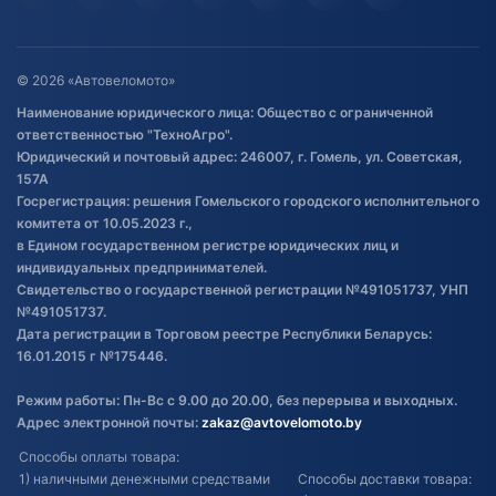
Гарантия и возврат
Оставить отзыв
Договор публичной оферты
© 2026 «Автовеломото»
Правила публикации отзывов о
Наименование юридического лица: Общество с ограниченной
товаре
ответственностью "ТехноАгро".
Обработка файлов cookie
Юридический и почтовый адрес: 246007, г. Гомель, ул. Советская,
Постановка транспорта на учет
157А
Госрегистрация: решения Гомельского городского исполнительного
Обновления в ЭПТС 2024
комитета от 10.05.2023 г.,
в Едином государственном регистре юридических лиц и
индивидуальных предпринимателей.
Свидетельство о государственной регистрации №491051737, УНП
№491051737.
Дата регистрации в Торговом реестре Республики Беларусь:
16.01.2015 г №175446.
Режим работы: Пн-Вс с 9.00 до 20.00, без перерыва и выходных.
Адрес электронной почты:
zakaz@avtovelomoto.by
Способы оплаты товара:
1) наличными денежными средствами
Способы доставки товара: