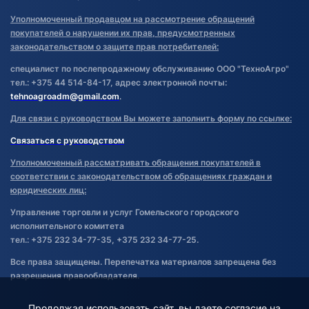
Уполномоченный продавцом на рассмотрение обращений
покупателей о нарушении их прав, предусмотренных
законодательством о защите прав потребителей:
специалист по послепродажному обслуживанию ООО "ТехноАгро"
тел.: +375 44 514-84-17, адрес электронной почты:
tehnoagroadm@gmail.com
.
Для связи с руководством Вы можете заполнить форму по ссылке:
Связаться с руководством
Уполномоченный рассматривать обращения покупателей в
соответствии с законодательством об обращениях граждан и
юридических лиц:
Управление торговли и услуг Гомельского городского
исполнительного комитета
тел.: +375 232 34-77-35, +375 232 34-77-25.
Все права защищены. Перепечатка материалов запрещена без
разрешения правообладателя.
Продолжая использовать сайт, вы даете согласие на