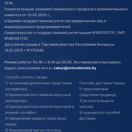
Постановка транспорта на учет
157А
Госрегистрация: решения Гомельского городского исполнительного
Обновления в ЭПТС 2024
комитета от 10.05.2023 г.,
в Едином государственном регистре юридических лиц и
индивидуальных предпринимателей.
Свидетельство о государственной регистрации №491051737, УНП
№491051737.
Дата регистрации в Торговом реестре Республики Беларусь:
16.01.2015 г №175446.
Режим работы: Пн-Вс с 9.00 до 20.00, без перерыва и выходных.
Адрес электронной почты:
zakaz@avtovelomoto.by
Способы оплаты товара:
1) наличными денежными средствами
Способы доставки товара:
экспедитору;
1) транспортным
2) банковской пластиковой карточкой
средством продавца;
экспедитору;
2) из пункта выдачи
3) банковской пластиковой карточкой в
заказов;
режиме «онлайн»;
3) курьерской службой
4) оформление кредита через банк/
доставки.
лизинг;
5) безналичный расчет по счету.