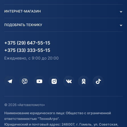
О нас
Контакты
Политика конфиденциальности
ИНТЕРНЕТ-МАГАЗИН
Тест-драйв
Отзыв согласия обработки
Вакансии
персональных данных
Авто и Мото
ПОДОБРАТЬ ТЕХНИКУ
Блог
Согласие на обработку
Агротехника
Партнерам
персональных данных
Огород и дача
Мототехника
Карта сайта
Информация до получения
Водный транспорт
Агротехника
+375 (29) 647-55-15
согласия на обработку
Электротранспорт
Электротранспорт
+375 (33) 333-55-15
персональных данных
Активный отдых и спорт
Лодочные моторные
Ежедневно, с 9:00 до 20:00
Доставка
Здоровье
Оплата
Для дома
Кредит и рассрочка
Дополнительные услуги
Гарантия и возврат
Оставить отзыв
Договор публичной оферты
© 2026 «Автовеломото»
Правила публикации отзывов о
Наименование юридического лица: Общество с ограниченной
товаре
ответственностью "ТехноАгро".
Обработка файлов cookie
Юридический и почтовый адрес: 246007, г. Гомель, ул. Советская,