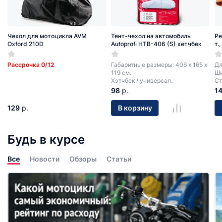
Чехол для мотоцикла AVM
Тент-чехол на автомобиль
Ре
Oxford 210D
Autoprofi HTB-406 (S) хетчбек
т.
Рассрочка 0/12
Габаритные размеры: 406 х 165 х
Дл
119 см.
Ши
Хэтчбек / универсал.
Ст
98
р.
1
129
р.
В корзину
Будь в курсе
Все
Новости
Обзоры
Статьи