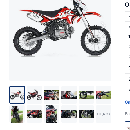
О
Оп
Ва
Еще 27