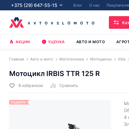
+375 (29) 647-55-15
Блог
О нас
Покупателя
Ка
АКЦИИ
УЦЕНКА
АВТО И МОТО
АГРО
Главная
Авто и мото
Мототехника
Мотоциклы
Irbis
Мотоцикл IRBIS TTR 125 R
В избранное
Cравнить
ПОДАРОК
Мо
Об
4 
Эл