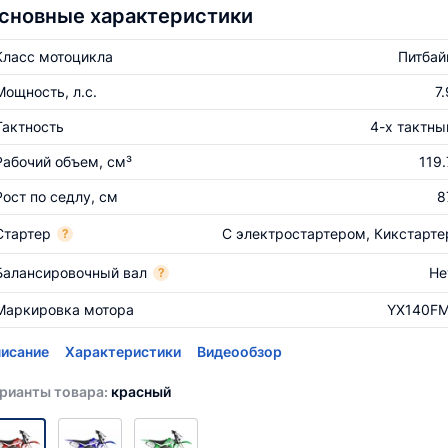
сновные характеристики
Класс мотоцикла
Питбай
Мощность, л.с.
7.
Тактность
4-х тактны
Рабочий объем, см³
119.
Рост по седлу, см
8
Стартер
С электростартером, Кикстарте
?
Балансировочный вал
Не
?
Маркировка мотора
YX140FM
исание
Характеристики
Видеообзор
рианты товара:
красный