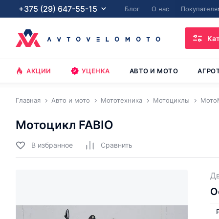
+375 (29) 647-55-15
Блог
О нас
Покупателя
Ка
АКЦИИ
УЦЕНКА
АВТО И МОТО
АГРО
Главная
Авто и мото
Мототехника
Мотоциклы
Мото
Мотоцикл FABIO
В избранное
Cравнить
Дв
О