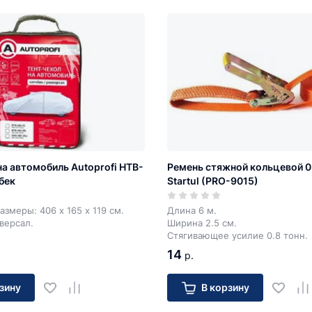
на автомобиль Autoprofi HTB-
Ремень стяжной кольцевой 0,8
бек
Startul (PRO-9015)
азмеры: 406 х 165 х 119 см.
Длина 6 м.
иверсал.
Ширина 2.5 см.
Стягивающее усилие 0.8 тонн.
14
р.
зину
В корзину