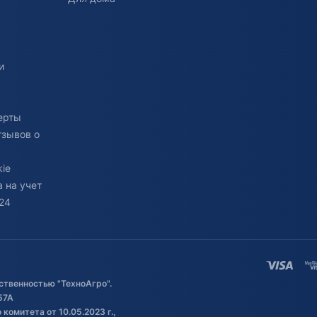
и
ерты
тзывов о
ie
 на учет
24
ственностью "ТехноАгро".
57А
комитета от 10.05.2023 г.,