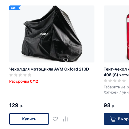
ХИТ
Чехол для мотоцикла AVM Oxford 210D
Тент-чехол 
406 (S) хетч
Рассрочка 0/12
Габаритные р
Хэтчбек / ун
129
98
р.
р.
Купить
В кор