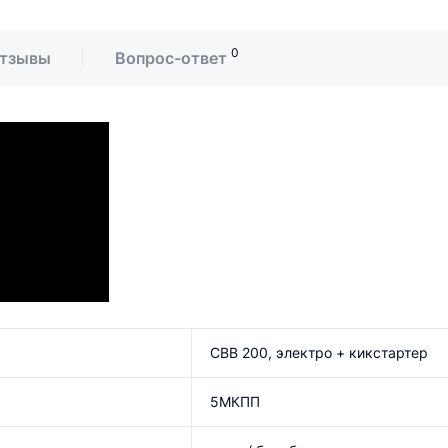
0
тзывы
Вопрос-ответ
CBB 200, электро + кикстартер
5МКПП