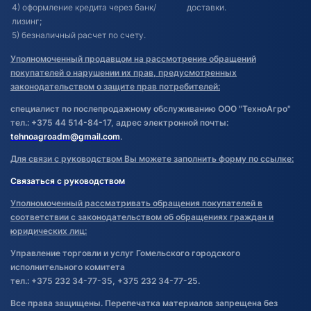
4) оформление кредита через банк/
доставки.
лизинг;
5) безналичный расчет по счету.
Уполномоченный продавцом на рассмотрение обращений
покупателей о нарушении их прав, предусмотренных
законодательством о защите прав потребителей:
специалист по послепродажному обслуживанию ООО "ТехноАгро"
тел.: +375 44 514-84-17, адрес электронной почты:
tehnoagroadm@gmail.com
.
Для связи с руководством Вы можете заполнить форму по ссылке:
Связаться с руководством
Уполномоченный рассматривать обращения покупателей в
соответствии с законодательством об обращениях граждан и
юридических лиц:
Управление торговли и услуг Гомельского городского
исполнительного комитета
тел.: +375 232 34-77-35, +375 232 34-77-25.
Все права защищены. Перепечатка материалов запрещена без