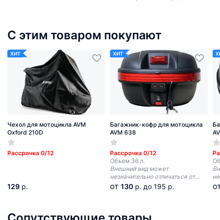
С этим товаром покупают
ХИТ
ХИТ
Х
Чехол для мотоцикла AVM
Багажник-кофр для мотоцикла
Ба
Oxford 210D
AVM 638
A
Рассрочка 0/12
Рассрочка 0/12
Ра
Объем 36 л.
Об
Внешний вид может
Вн
незначительно отличаться от
не
изображения*
из
от
о
129
р.
130
р.
до 195 р.
Сопутствующие товары