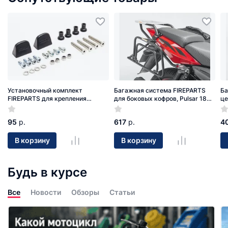
Установочный комплект
Багажная система FIREPARTS
Ба
FIREPARTS для крепления
для боковых кофров, Pulsar 180
це
боковых кофров с системой
(PN006371)
PN
MONOKEY (PN100.045)
95
р.
617
р.
4
В корзину
В корзину
Будь в курсе
Все
Новости
Обзоры
Статьи