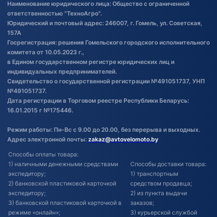
Наименование юридического лица: Общество с ограниченной
товаре
ответственностью "ТехноАгро".
Обработка файлов cookie
Юридический и почтовый адрес: 246007, г. Гомель, ул. Советская,
Постановка транспорта на учет
157А
Госрегистрация: решения Гомельского городского исполнительного
Обновления в ЭПТС 2024
комитета от 10.05.2023 г.,
в Едином государственном регистре юридических лиц и
индивидуальных предпринимателей.
Свидетельство о государственной регистрации №491051737, УНП
№491051737.
Дата регистрации в Торговом реестре Республики Беларусь:
16.01.2015 г №175446.
Режим работы: Пн-Вс с 9.00 до 20.00, без перерыва и выходных.
Адрес электронной почты:
zakaz@avtovelomoto.by
Способы оплаты товара:
1) наличными денежными средствами
Способы доставки товара:
экспедитору;
1) транспортным
2) банковской пластиковой карточкой
средством продавца;
экспедитору;
2) из пункта выдачи
3) банковской пластиковой карточкой в
заказов;
режиме «онлайн»;
3) курьерской службой