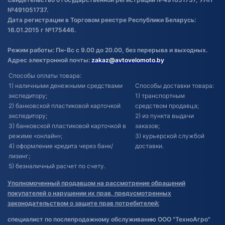
№491051737.
Дата регистрации в Торговом реестре Республики Беларусь:
16.01.2015 г №175446.
Режим работы: Пн-Вс с 9.00 до 20.00, без перерыва и выходных.
Адрес электронной почты:
zakaz@avtovelomoto.by
Способы оплаты товара:
1) наличными денежными средствами
Способы доставки товара:
экспедитору;
1) транспортным
2) банковской пластиковой карточкой
средством продавца;
экспедитору;
2) из пункта выдачи
3) банковской пластиковой карточкой в
заказов;
режиме «онлайн»;
3) курьерской службой
4) оформление кредита через банк/
доставки.
лизинг;
5) безналичный расчет по счету.
Уполномоченный продавцом на рассмотрение обращений
покупателей о нарушении их прав, предусмотренных
законодательством о защите прав потребителей:
специалист по послепродажному обслуживанию ООО "ТехноАгро"