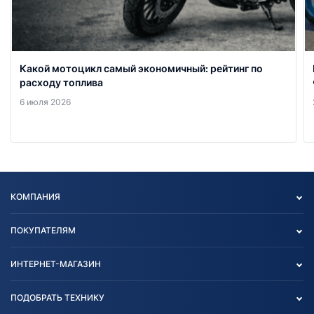
Какой мотоцикл самый экономичный: рейтинг по
расходу топлива
6 июля 2026
КОМПАНИЯ
Опт
ПОКУПАТЕЛЯМ
О нас
Контакты
Политика конфиденциальности
ИНТЕРНЕТ-МАГАЗИН
Тест-драйв
Отзыв согласия обработки
Вакансии
персональных данных
Авто и Мото
ПОДОБРАТЬ ТЕХНИКУ
Блог
Согласие на обработку
Агротехника