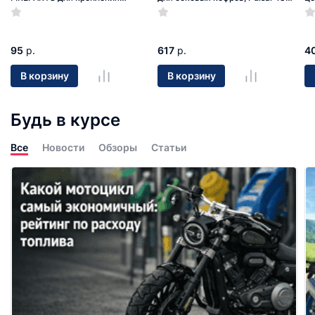
боковых кофров с системой
(PN006371)
PN
MONOKEY (PN100.045)
95
р.
617
р.
4
В корзину
В корзину
Будь в курсе
Все
Новости
Обзоры
Статьи