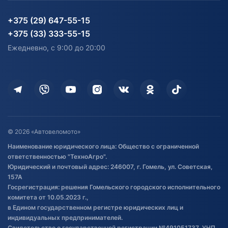
Партнерам
персональных данных
Огород и дача
Мототехника
Карта сайта
Информация до получения
Водный транспорт
Агротехника
+375 (29) 647-55-15
согласия на обработку
Электротранспорт
Электротранспорт
+375 (33) 333-55-15
персональных данных
Активный отдых и спорт
Лодочные моторные
Ежедневно, с 9:00 до 20:00
Доставка
Здоровье
Оплата
Для дома
Кредит и рассрочка
Дополнительные услуги
Гарантия и возврат
Оставить отзыв
Договор публичной оферты
© 2026 «Автовеломото»
Правила публикации отзывов о
Наименование юридического лица: Общество с ограниченной
товаре
ответственностью "ТехноАгро".
Обработка файлов cookie
Юридический и почтовый адрес: 246007, г. Гомель, ул. Советская,
Постановка транспорта на учет
157А
Госрегистрация: решения Гомельского городского исполнительного
Обновления в ЭПТС 2024
комитета от 10.05.2023 г.,
в Едином государственном регистре юридических лиц и
индивидуальных предпринимателей.
Свидетельство о государственной регистрации №491051737, УНП