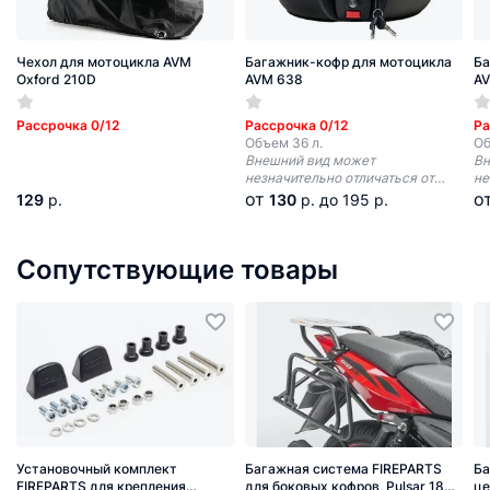
Чехол для мотоцикла AVM
Багажник-кофр для мотоцикла
Ба
Oxford 210D
AVM 638
A
Рассрочка 0/12
Рассрочка 0/12
Ра
Объем 36 л.
Об
Внешний вид может
Вн
незначительно отличаться от
не
изображения*
из
от
о
129
р.
130
р.
до 195 р.
Сопутствующие товары
Установочный комплект
Багажная система FIREPARTS
Ба
FIREPARTS для крепления
для боковых кофров, Pulsar 180
це