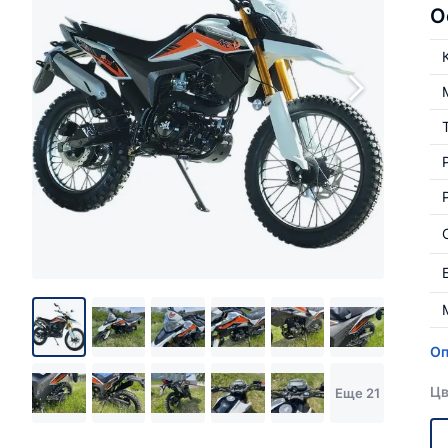
О
Оп
Цв
Еще 21