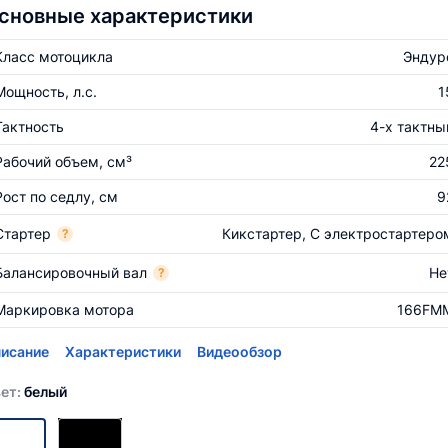
сновные характеристики
Класс мотоцикла
Эндур
Мощность, л.с.
1
Тактность
4-х тактны
Рабочий объем, см³
22
Рост по седлу, см
9
Стартер
Кикстартер, С электростартеро
?
Балансировочный вал
Не
?
Маркировка мотора
166FM
исание
Характеристики
Видеообзор
ет:
белый