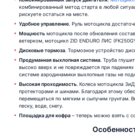
комбинированный метод старта в любой ситуаци
рискуете остаться на месте.
Удобное управление.
Руль мотоцикла достаточ
Мощность
мотоцикла после обновления составил
ветерком, мотоцикл ZID ENDURO ЛИС (FK250GY
Дисковые тормоза
. Тормозное устройство ди
Продуманная
выхлопная система
. Труба глуши
высоко вверх и не повреждается при падениях 
системе аэродинамики выхлопные газы не под
Высокая проходимость
. Колеса мотоцикла Зи
протекторами и шинами. Благодаря этому обе
перемещаться по мягким и сыпучим грунтам. В
песку, воде, снегу.
Площадка для кофра
– теперь можно взять с с
Особенност