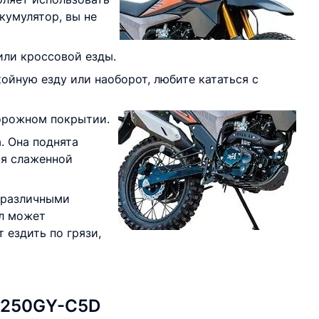
кумулятор, вы не
или кроссовой езды.
койную езду или наоборот, любите кататься с
дорожном покрытии.
. Она поднята
ря слаженной
 различными
кл может
 ездить по грязи,
K 250GY-C5D