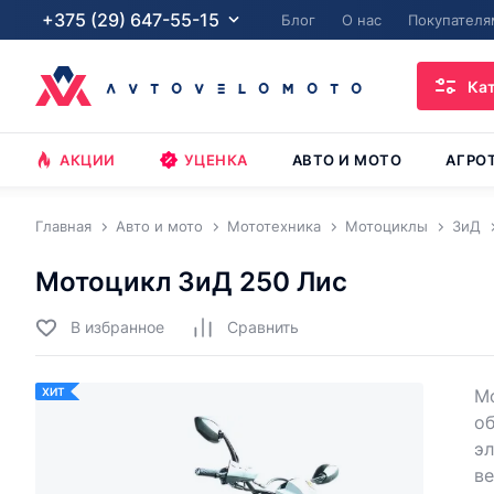
+375 (29) 647-55-15
Блог
О нас
Покупателя
Ка
АКЦИИ
УЦЕНКА
АВТО И МОТО
АГРО
Главная
Авто и мото
Мототехника
Мотоциклы
ЗиД
Мотоцикл ЗиД 250 Лис
В избранное
Cравнить
ХИТ
Мо
об
эл
ве