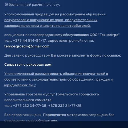
5) безналичный расчет по счету.
Уполномоченный продавцом на рассмотрение обращений
покупателей о нарушении их прав, предусмотренных
законодательством о защите прав потребителей:
специалист по послепродажному обслуживанию ООО "ТехноАгро"
тел.: +375 44 514-84-17, адрес электронной почты:
tehnoagroadm@gmail.com
.
Для связи с руководством Вы можете заполнить форму по ссылке:
Связаться с руководством
Уполномоченный рассматривать обращения покупателей в
соответствии с законодательством об обращениях граждан и
юридических лиц:
Управление торговли и услуг Гомельского городского
исполнительного комитета
тел.: +375 232 34-77-35, +375 232 34-77-25.
Все права защищены. Перепечатка материалов запрещена без
разрешения правообладателя.