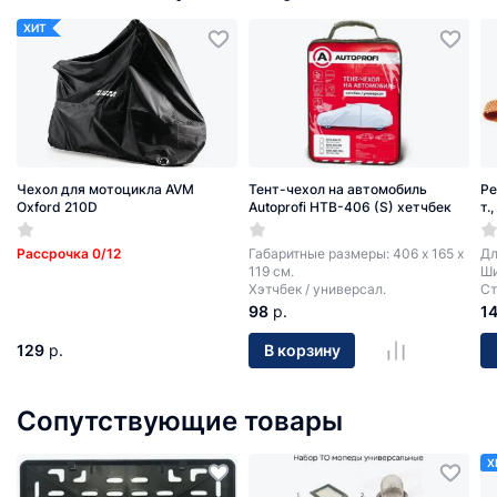
ХИТ
Чехол для мотоцикла AVM
Тент-чехол на автомобиль
Ре
Oxford 210D
Autoprofi HTB-406 (S) хетчбек
т.
Рассрочка 0/12
Габаритные размеры: 406 х 165 х
Дл
119 см.
Ши
Хэтчбек / универсал.
Ст
98
р.
1
129
р.
В корзину
Сопутствующие товары
Х