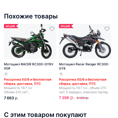
Похожие товары
АКЦИЯ
АКЦИЯ
Мотоцикл RACER RC300-GY8V
Мотоцикл Racer Ranger RC300-
XSR
GY8
Рассрочка 50/6 и бесплатная
Рассрочка 50/6 и бесплатная
сборка, доставка, ПТС
сборка, доставка, ПТС
Мощность 19.7 л.с
Мощность 19.7 л.с., объем 270
Объём 270 см³
см³, 5 передач, электростартер.
5 передач
р.
7 398
7 663
р.
р.
8 129
Электростартер + кик-стартер
С этим товаром покупают