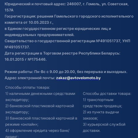
Обработка файлов cookie
Юридический и почтовый адрес: 246007, г. Гомель, ул. Советская,
Постановка транспорта на учет
157А
Госрегистрация: решения Гомельского городского исполнительного
Обновления в ЭПТС 2024
комитета от 10.05.2023 г.,
в Едином государственном регистре юридических лиц и
индивидуальных предпринимателей.
Свидетельство о государственной регистрации №491051737, УНП
№491051737.
Дата регистрации в Торговом реестре Республики Беларусь:
16.01.2015 г №175446.
Режим работы: Пн-Вс с 9.00 до 20.00, без перерыва и выходных.
Адрес электронной почты:
zakaz@avtovelomoto.by
Способы оплаты товара:
1) наличными денежными средствами
Способы доставки товара:
экспедитору;
1) транспортным
2) банковской пластиковой карточкой
средством продавца;
экспедитору;
2) из пункта выдачи
3) банковской пластиковой карточкой в
заказов;
режиме «онлайн»;
3) курьерской службой
4) оформление кредита через банк/
доставки.
лизинг;