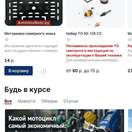
Моторамка номерного знака
Набор ТО 50-125 СС
Мо
Моторамка идеально подходит
Регламенты прохождения ТО
Ра
для государственного номера.
смотрите в инструкции по
Кр
эксплуатации к Вашей технике
Ра
24
р.
Для универсальных мопедов,
VMC Nova/Aura, Минск d4-125
от
60
р.
до 70 р.
2
В корзину
Будь в курсе
Все
Новости
Обзоры
Статьи