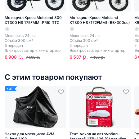
Мотоцикл Кросс Motoland 300
Мотоцикл Кросс Motoland
Мо
XT300 HS 175FMM (PR5) ПТС
XT300 HS (172FMM) (BB-300cc)
XR
Мощность 24 л.с
Мощность 24 л.с
Мо
Объём 300 см³
Объём 300 см³
Об
5 передач
5 передач
5 
Электростартер + кик-стартер
Электростартер + кик-стартер
Эл
р.
р.
6 908
6 537
6 
р.
р.
7 599
7 190
С этим товаром покупают
ХИТ
Чехол для мотоцикла AVM
Тент-чехол на автомобиль
Ре
Oxford 210D
Autoprofi HTB-406 (S) хетчбек
т.