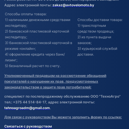
Адрес электронной почты:
zakaz@avtovelomoto.by
Способы оплаты товара:
1) наличными денежными средствами
Способы доставки товара:
экспедитору;
1) транспортным
2) банковской пластиковой карточкой
средством продавца;
экспедитору;
2) из пункта выдачи
3) банковской пластиковой карточкой в
заказов;
режиме «онлайн»;
3) курьерской службой
4) оформление кредита через банк/
доставки.
лизинг;
5) безналичный расчет по счету.
Уполномоченный продавцом на рассмотрение обращений
покупателей о нарушении их прав, предусмотренных
законодательством о защите прав потребителей:
специалист по послепродажному обслуживанию ООО "ТехноАгро"
тел.: +375 44 514-84-17, адрес электронной почты:
tehnoagroadm@gmail.com
.
Для связи с руководством Вы можете заполнить форму по ссылке:
Связаться с руководством