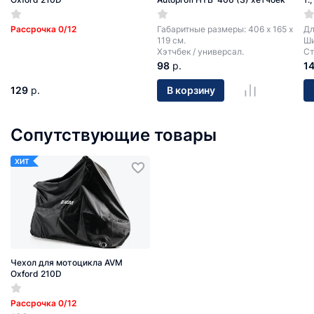
Рассрочка 0/12
Габаритные размеры: 406 х 165 х
Дл
119 см.
Ши
Хэтчбек / универсал.
Ст
98
р.
1
129
р.
В корзину
Сопутствующие товары
ХИТ
Чехол для мотоцикла AVM
Oxford 210D
Рассрочка 0/12