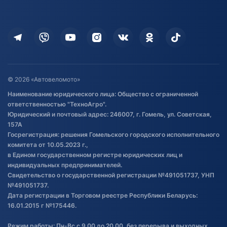
Доставка
Здоровье
Оплата
Для дома
Кредит и рассрочка
Дополнительные услуги
Гарантия и возврат
Оставить отзыв
Договор публичной оферты
© 2026 «Автовеломото»
Правила публикации отзывов о
Наименование юридического лица: Общество с ограниченной
товаре
ответственностью "ТехноАгро".
Обработка файлов cookie
Юридический и почтовый адрес: 246007, г. Гомель, ул. Советская,
Постановка транспорта на учет
157А
Госрегистрация: решения Гомельского городского исполнительного
Обновления в ЭПТС 2024
комитета от 10.05.2023 г.,
в Едином государственном регистре юридических лиц и
индивидуальных предпринимателей.
Свидетельство о государственной регистрации №491051737, УНП
№491051737.
Дата регистрации в Торговом реестре Республики Беларусь:
16.01.2015 г №175446.
Режим работы: Пн-Вс с 9.00 до 20.00, без перерыва и выходных.