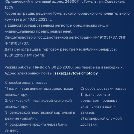
Обработка файлов cookie
Юридический и почтовый адрес: 246007, г. Гомель, ул. Советская,
Постановка транспорта на учет
157А
Госрегистрация: решения Гомельского городского исполнительного
Обновления в ЭПТС 2024
комитета от 10.05.2023 г.,
в Едином государственном регистре юридических лиц и
индивидуальных предпринимателей.
Свидетельство о государственной регистрации №491051737, УНП
№491051737.
Дата регистрации в Торговом реестре Республики Беларусь:
16.01.2015 г №175446.
Режим работы: Пн-Вс с 9.00 до 20.00, без перерыва и выходных.
Адрес электронной почты:
zakaz@avtovelomoto.by
Способы оплаты товара:
1) наличными денежными средствами
Способы доставки товара:
экспедитору;
1) транспортным
2) банковской пластиковой карточкой
средством продавца;
экспедитору;
2) из пункта выдачи
3) банковской пластиковой карточкой в
заказов;
режиме «онлайн»;
3) курьерской службой
4) оформление кредита через банк/
доставки.
лизинг;