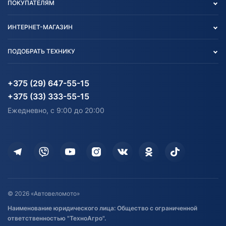
ПОКУПАТЕЛЯМ
О нас
Контакты
Политика конфиденциальности
ИНТЕРНЕТ-МАГАЗИН
Тест-драйв
Отзыв согласия обработки
Вакансии
персональных данных
Авто и Мото
ПОДОБРАТЬ ТЕХНИКУ
Блог
Согласие на обработку
Агротехника
Партнерам
персональных данных
Огород и дача
Мототехника
Карта сайта
Информация до получения
Водный транспорт
Агротехника
+375 (29) 647-55-15
согласия на обработку
Электротранспорт
Электротранспорт
+375 (33) 333-55-15
персональных данных
Активный отдых и спорт
Лодочные моторные
Ежедневно, с 9:00 до 20:00
Доставка
Здоровье
Оплата
Для дома
Кредит и рассрочка
Дополнительные услуги
Гарантия и возврат
Оставить отзыв
Договор публичной оферты
© 2026 «Автовеломото»
Правила публикации отзывов о
Наименование юридического лица: Общество с ограниченной
товаре
ответственностью "ТехноАгро".