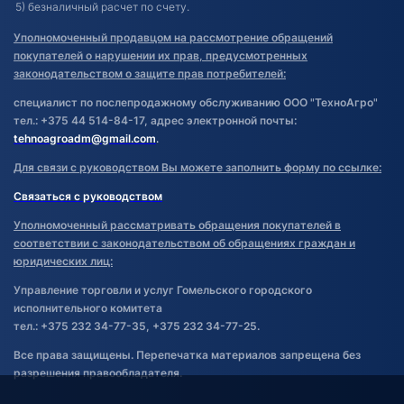
5) безналичный расчет по счету.
Уполномоченный продавцом на рассмотрение обращений
покупателей о нарушении их прав, предусмотренных
законодательством о защите прав потребителей:
специалист по послепродажному обслуживанию ООО "ТехноАгро"
тел.: +375 44 514-84-17, адрес электронной почты:
tehnoagroadm@gmail.com
.
Для связи с руководством Вы можете заполнить форму по ссылке:
Связаться с руководством
Уполномоченный рассматривать обращения покупателей в
соответствии с законодательством об обращениях граждан и
юридических лиц:
Управление торговли и услуг Гомельского городского
исполнительного комитета
тел.: +375 232 34-77-35, +375 232 34-77-25.
Все права защищены. Перепечатка материалов запрещена без
разрешения правообладателя.