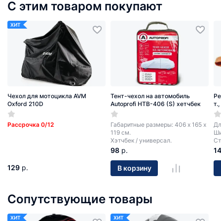
С этим товаром покупают
ХИТ
Чехол для мотоцикла AVM
Тент-чехол на автомобиль
Ре
Oxford 210D
Autoprofi HTB-406 (S) хетчбек
т.
Рассрочка 0/12
Габаритные размеры: 406 х 165 х
Дл
119 см.
Ши
Хэтчбек / универсал.
Ст
98
р.
1
129
р.
В корзину
Сопутствующие товары
ХИТ
ХИТ