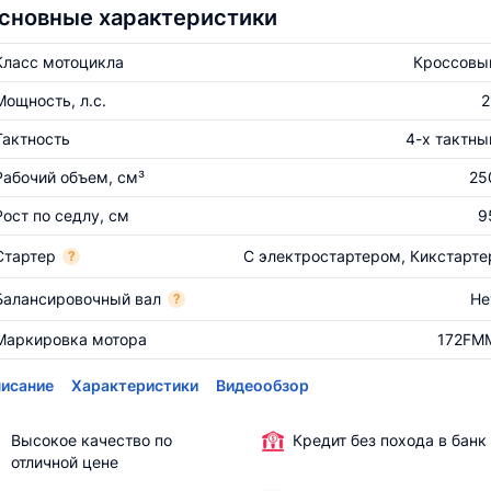
сновные характеристики
Класс мотоцикла
Кроссовы
Мощность, л.с.
2
Тактность
4-х тактны
Рабочий объем, см³
25
Рост по седлу, см
9
Стартер
С электростартером, Кикстарте
?
Балансировочный вал
Не
?
Маркировка мотора
172FM
исание
Характеристики
Видеообзор
Высокое качество по
Кредит без похода в банк
отличной цене