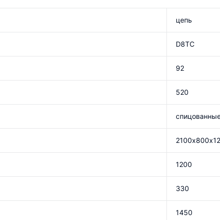
цепь
D8TC
92
520
спицованны
2100х800х1
1200
330
1450