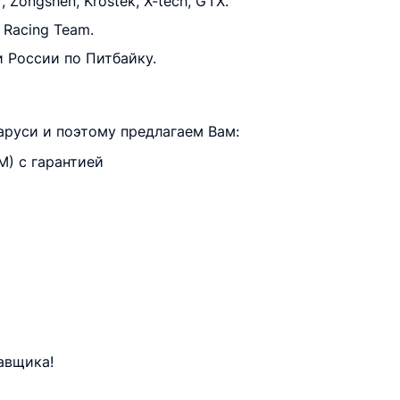
Zongshen, Krostek, X-tech, GTX.
Racing Team.
 России по Питбайку.
руси и поэтому предлагаем Вам:
) с гарантией
авщика!