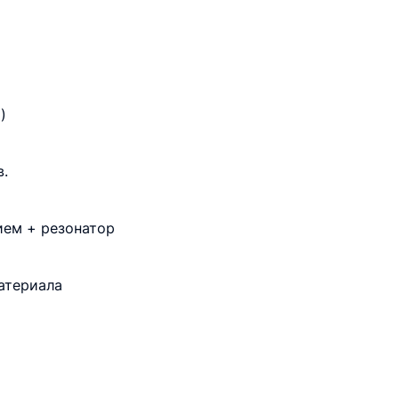
)
в.
ием + резонатор
атериала