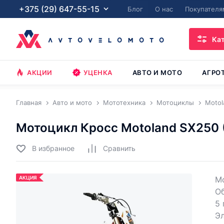
+375 (29) 647-55-15
Блог
О нас
Покупателя
Ка
АКЦИИ
УЦЕНКА
АВТО И МОТО
АГРО
Главная
Авто и мото
Мототехника
Мотоциклы
Motol
Мотоцикл Кросс Motoland SX250
В избранное
Cравнить
АКЦИЯ
Мо
О
5 
Эл