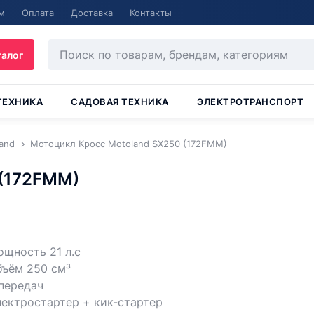
м
Оплата
Доставка
Контакты
талог
ТЕХНИКА
САДОВАЯ ТЕХНИКА
ЭЛЕКТРОТРАНСПОРТ
and
Мотоцикл Кросс Motoland SX250 (172FMM)
 (172FMM)
щность 21 л.с
бъём 250 см³
передач
ектростартер + кик-стартер