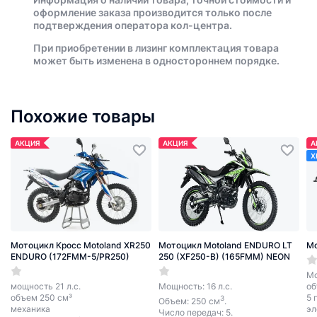
оформление заказа производится только после
подтверждения оператора кол-центра.
При приобретении в лизинг комплектация товара
может быть изменена в одностороннем порядке.
Похожие товары
АКЦИЯ
АКЦИЯ
А
Х
Мотоцикл Кросс Motoland XR250
Мотоцикл Motoland ENDURO LT
Мо
ENDURO (172FMM-5/PR250)
250 (XF250-B) (165FMM) NEON
Мо
мощность 21 л.с.
Мощность: 16 л.с.
об
объем 250 см³
5 
3
Объем: 250 см
.
механика
эл
Число передач: 5.