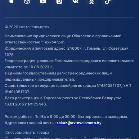
Дополнительные услуги
Гарантия и возврат
Оставить отзыв
Договор публичной оферты
© 2026 «Автовеломото»
Правила публикации отзывов о
Наименование юридического лица: Общество с ограниченной
товаре
ответственностью "ТехноАгро".
Обработка файлов cookie
Юридический и почтовый адрес: 246007, г. Гомель, ул. Советская,
Постановка транспорта на учет
157А
Госрегистрация: решения Гомельского городского исполнительного
Обновления в ЭПТС 2024
комитета от 10.05.2023 г.,
в Едином государственном регистре юридических лиц и
индивидуальных предпринимателей.
Свидетельство о государственной регистрации №491051737, УНП
№491051737.
Дата регистрации в Торговом реестре Республики Беларусь:
16.01.2015 г №175446.
Режим работы: Пн-Вс с 9.00 до 20.00, без перерыва и выходных.
Адрес электронной почты:
zakaz@avtovelomoto.by
Способы оплаты товара:
1) наличными денежными средствами
Способы доставки товара: