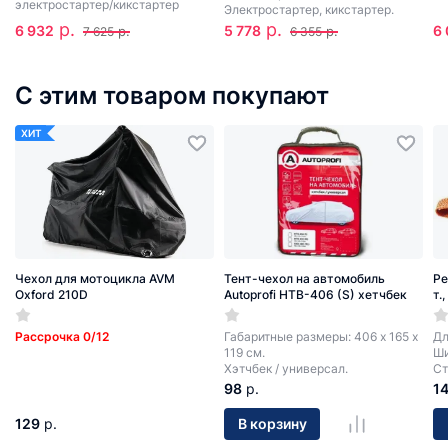
электростартер/кикстартер
Электростартер, кикстартер.
р.
р.
6 932
5 778
6
р.
р.
7 625
6 355
С этим товаром покупают
ХИТ
Чехол для мотоцикла AVM
Тент-чехол на автомобиль
Ре
Oxford 210D
Autoprofi HTB-406 (S) хетчбек
т.
Рассрочка 0/12
Габаритные размеры: 406 х 165 х
Дл
119 см.
Ши
Хэтчбек / универсал.
Ст
98
р.
1
129
р.
В корзину