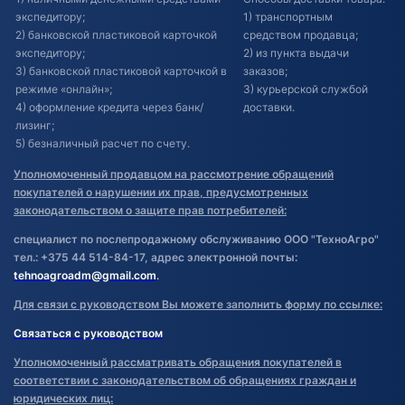
экспедитору;
1) транспортным
2) банковской пластиковой карточкой
средством продавца;
экспедитору;
2) из пункта выдачи
3) банковской пластиковой карточкой в
заказов;
режиме «онлайн»;
3) курьерской службой
4) оформление кредита через банк/
доставки.
лизинг;
5) безналичный расчет по счету.
Уполномоченный продавцом на рассмотрение обращений
покупателей о нарушении их прав, предусмотренных
законодательством о защите прав потребителей:
специалист по послепродажному обслуживанию ООО "ТехноАгро"
тел.: +375 44 514-84-17, адрес электронной почты:
tehnoagroadm@gmail.com
.
Для связи с руководством Вы можете заполнить форму по ссылке:
Связаться с руководством
Уполномоченный рассматривать обращения покупателей в
соответствии с законодательством об обращениях граждан и
юридических лиц: