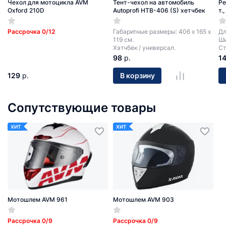
Чехол для мотоцикла AVM
Тент-чехол на автомобиль
Ре
Oxford 210D
Autoprofi HTB-406 (S) хетчбек
т.
Рассрочка 0/12
Габаритные размеры: 406 х 165 х
Дл
119 см.
Ши
Хэтчбек / универсал.
Ст
98
р.
1
129
р.
В корзину
Сопутствующие товары
ХИТ
ХИТ
Мотошлем AVM 961
Мотошлем AVM 903
Рассрочка 0/9
Рассрочка 0/9