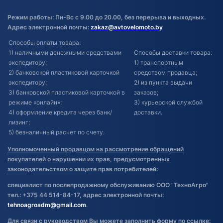
Режим работы: Пн-Вс с 9.00 до 20.00, без перерыва и выходных.
Адрес электронной почты:
zakaz@avtovelomoto.by
Способы оплаты товара:
1) наличными денежными средствами
Способы доставки товара:
экспедитору;
1) транспортным
2) банковской пластиковой карточкой
средством продавца;
экспедитору;
2) из пункта выдачи
3) банковской пластиковой карточкой в
заказов;
режиме «онлайн»;
3) курьерской службой
4) оформление кредита через банк/
доставки.
лизинг;
5) безналичный расчет по счету.
Уполномоченный продавцом на рассмотрение обращений
покупателей о нарушении их прав, предусмотренных
законодательством о защите прав потребителей:
специалист по послепродажному обслуживанию ООО "ТехноАгро"
тел.: +375 44 514-84-17, адрес электронной почты:
tehnoagroadm@gmail.com
.
Для связи с руководством Вы можете заполнить форму по ссылке: