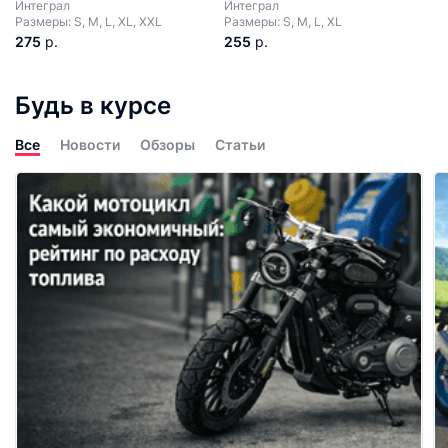
Интеграл
Интеграл
Размеры: S, M, L, XL, XXL
Размеры: S, M, L, XL
275
р.
255
р.
Будь в курсе
Все
Новости
Обзоры
Статьи