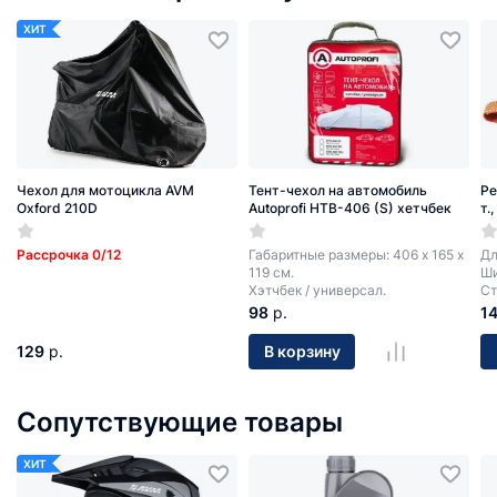
ХИТ
Чехол для мотоцикла AVM
Тент-чехол на автомобиль
Ре
Oxford 210D
Autoprofi HTB-406 (S) хетчбек
т.
Рассрочка 0/12
Габаритные размеры: 406 х 165 х
Дл
119 см.
Ши
Хэтчбек / универсал.
Ст
98
р.
1
129
р.
В корзину
Сопутствующие товары
ХИТ