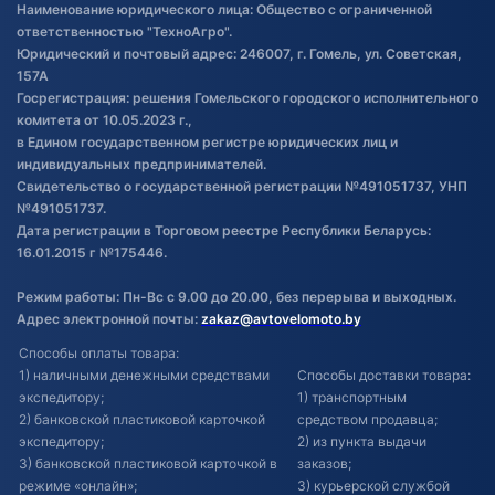
Наименование юридического лица: Общество с ограниченной
товаре
ответственностью "ТехноАгро".
Обработка файлов cookie
Юридический и почтовый адрес: 246007, г. Гомель, ул. Советская,
Постановка транспорта на учет
157А
Госрегистрация: решения Гомельского городского исполнительного
Обновления в ЭПТС 2024
комитета от 10.05.2023 г.,
в Едином государственном регистре юридических лиц и
индивидуальных предпринимателей.
Свидетельство о государственной регистрации №491051737, УНП
№491051737.
Дата регистрации в Торговом реестре Республики Беларусь:
16.01.2015 г №175446.
Режим работы: Пн-Вс с 9.00 до 20.00, без перерыва и выходных.
Адрес электронной почты:
zakaz@avtovelomoto.by
Способы оплаты товара:
1) наличными денежными средствами
Способы доставки товара:
экспедитору;
1) транспортным
2) банковской пластиковой карточкой
средством продавца;
экспедитору;
2) из пункта выдачи
3) банковской пластиковой карточкой в
заказов;
режиме «онлайн»;
3) курьерской службой