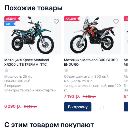
Похожие товары
АКЦИЯ
АКЦИЯ
А
ХИТ
Мотоцикл Кросс Motoland
Мотоцикл Motoland 300 GL300
Мо
XR300 LITE 175FMM ПТС
ENDURO
MI
Мощность 25 л.с
Объем двигателя 300 см³,
Мо
Объём 300 см³
мощность 25 л. с.,
Об
5 передач
тип двигателя 4-тактный, вес 120
5 
Электростартер + кик-стартер
кг.
Эл
р.
7 193
6 
р.
7 912
р.
6 290
р.
В корзину
6 919
С этим товаром покупают