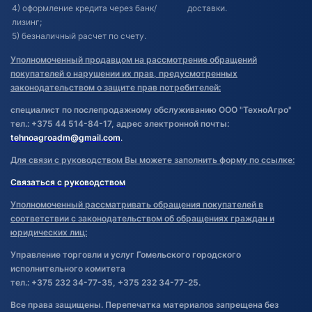
4) оформление кредита через банк/
доставки.
лизинг;
5) безналичный расчет по счету.
Уполномоченный продавцом на рассмотрение обращений
покупателей о нарушении их прав, предусмотренных
законодательством о защите прав потребителей:
специалист по послепродажному обслуживанию ООО "ТехноАгро"
тел.: +375 44 514-84-17, адрес электронной почты:
tehnoagroadm@gmail.com
.
Для связи с руководством Вы можете заполнить форму по ссылке:
Связаться с руководством
Уполномоченный рассматривать обращения покупателей в
соответствии с законодательством об обращениях граждан и
юридических лиц:
Управление торговли и услуг Гомельского городского
исполнительного комитета
тел.: +375 232 34-77-35, +375 232 34-77-25.
Все права защищены. Перепечатка материалов запрещена без