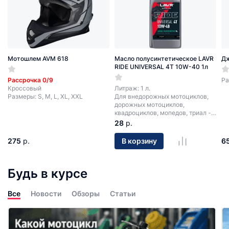
Мотошлем AVM 618
Масло полусинтетическое LAVR
Д
RIDE UNIVERSAL 4T 10W-40 1л
Рассрочка 0/9
Ра
Кроссовый
Литраж: 1 л.
Размеры: S, M, L, XL, XXL
Для внедорожных мотоциклов,
дорожных мотоциклов,
квадроциклов, мопедов, триал -
мотоциклов.
28
р.
275
р.
6
В корзину
Будь в курсе
Все
Новости
Обзоры
Статьи