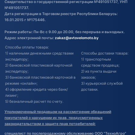
Свидетельство о государственной регистрации №491051737, УНП
№491051737.
Дата регистрации в Торговом реестре Республики Беларусь:
16.01.2015 г №175446.
Режим работы: Пн-Вс с 9.00 до 20.00, без перерыва и выходных.
Адрес электронной почты:
zakaz@avtovelomoto.by
Способы оплаты товара:
1) наличными денежными средствами
Способы доставки товара:
экспедитору;
1) транспортным
2) банковской пластиковой карточкой
средством продавца;
экспедитору;
2) из пункта выдачи
3) банковской пластиковой карточкой в
заказов;
режиме «онлайн»;
3) курьерской службой
4) оформление кредита через банк/
доставки.
лизинг;
5) безналичный расчет по счету.
Уполномоченный продавцом на рассмотрение обращений
покупателей о нарушении их прав, предусмотренных
законодательством о защите прав потребителей:
специалист по послепродажному обслуживанию ООО "ТехноАгро"