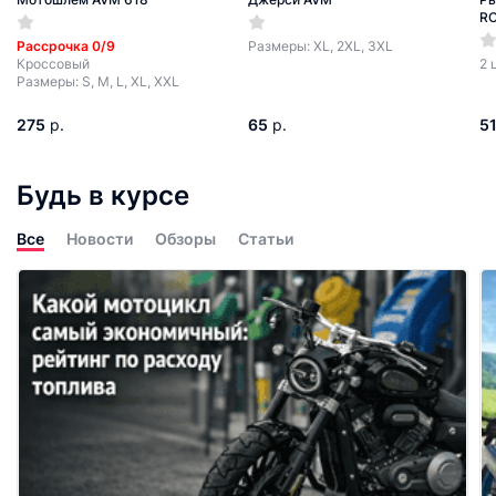
R
Рассрочка 0/9
Размеры: XL, 2XL, 3XL
Кроссовый
2 
Размеры: S, M, L, XL, XXL
275
р.
65
р.
5
Будь в курсе
Все
Новости
Обзоры
Статьи