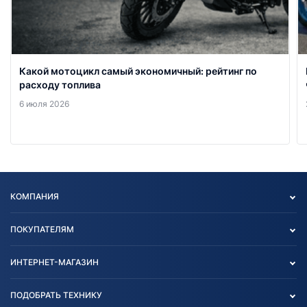
Какой мотоцикл самый экономичный: рейтинг по
расходу топлива
6 июля 2026
КОМПАНИЯ
Опт
ПОКУПАТЕЛЯМ
О нас
Контакты
Политика конфиденциальности
ИНТЕРНЕТ-МАГАЗИН
Тест-драйв
Отзыв согласия обработки
Вакансии
персональных данных
Авто и Мото
ПОДОБРАТЬ ТЕХНИКУ
Блог
Согласие на обработку
Агротехника