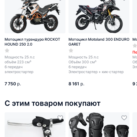
Мотоцикл турэндуро ROCKOT
Мотоцикл Motoland 300 ENDURO
Мо
HOUND 250 2.0
GARET
По
Мощность 25 л.с
Мощность 25 л.с
Мо
объём 223 см³
Объём 300 см³
Об
6 передач
6 передач
Эл
электростартер
Электростартер + кик-стартер
7 750
р.
8 161
р.
9
С этим товаром покупают