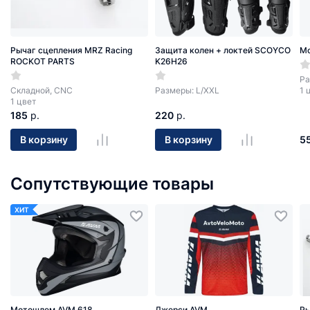
Рычаг сцепления MRZ Racing
Защита колен + локтей SCOYCO
М
ROCKOT PARTS
K26H26
Ра
Cкладной, CNC
Размеры: L/ХХL
1 
1 цвет
185
р.
220
р.
5
В корзину
В корзину
Сопутствующие товары
ХИТ
Мотошлем AVM 618
Джерси AVM
Ры