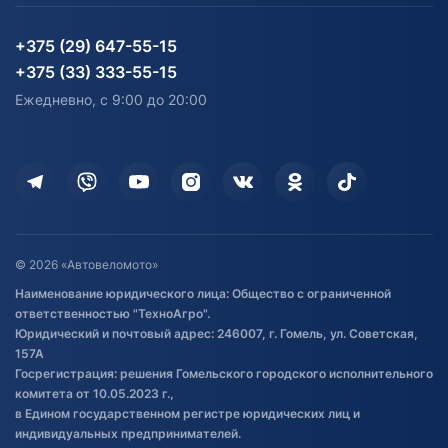
Партнерам
персональных данных
Огород и дача
Мототехника
Карта сайта
Информация до получения
Водный транспорт
Агротехника
+375 (29) 647-55-15
согласия на обработку
Электротранспорт
Электротранспорт
+375 (33) 333-55-15
персональных данных
Активный отдых и спорт
Лодочные моторные
Ежедневно, с 9:00 до 20:00
Доставка
Здоровье
Оплата
Для дома
Кредит и рассрочка
Дополнительные услуги
Гарантия и возврат
Оставить отзыв
Договор публичной оферты
© 2026 «Автовеломото»
Правила публикации отзывов о
Наименование юридического лица: Общество с ограниченной
товаре
ответственностью "ТехноАгро".
Обработка файлов cookie
Юридический и почтовый адрес: 246007, г. Гомель, ул. Советская,
Постановка транспорта на учет
157А
Госрегистрация: решения Гомельского городского исполнительного
Обновления в ЭПТС 2024
комитета от 10.05.2023 г.,
в Едином государственном регистре юридических лиц и
индивидуальных предпринимателей.