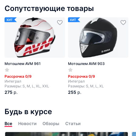
Сопутствующие товары
ХИТ
ХИТ
Мотошлем AVM 961
Мотошлем AVM 903
Рассрочка 0/9
Рассрочка 0/9
Интеграл
Интеграл
Размеры: S, M, L, XL, XXL
Размеры: S, M, L, XL
275
р.
255
р.
Будь в курсе
Все
Новости
Обзоры
Статьи