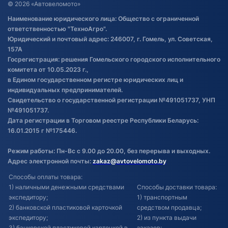
Договор публичной оферты
© 2026 «Автовеломото»
Правила публикации отзывов о
Наименование юридического лица: Общество с ограниченной
товаре
ответственностью "ТехноАгро".
Обработка файлов cookie
Юридический и почтовый адрес: 246007, г. Гомель, ул. Советская,
Постановка транспорта на учет
157А
Госрегистрация: решения Гомельского городского исполнительного
Обновления в ЭПТС 2024
комитета от 10.05.2023 г.,
в Едином государственном регистре юридических лиц и
индивидуальных предпринимателей.
Свидетельство о государственной регистрации №491051737, УНП
№491051737.
Дата регистрации в Торговом реестре Республики Беларусь:
16.01.2015 г №175446.
Режим работы: Пн-Вс с 9.00 до 20.00, без перерыва и выходных.
Адрес электронной почты:
zakaz@avtovelomoto.by
Способы оплаты товара:
1) наличными денежными средствами
Способы доставки товара:
экспедитору;
1) транспортным
2) банковской пластиковой карточкой
средством продавца;
экспедитору;
2) из пункта выдачи
3) банковской пластиковой карточкой в
заказов;