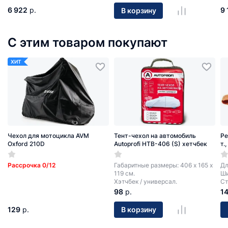
6 922
р.
9 
В корзину
С этим товаром покупают
ХИТ
Чехол для мотоцикла AVM
Тент-чехол на автомобиль
Ре
Oxford 210D
Autoprofi HTB-406 (S) хетчбек
т.
Рассрочка 0/12
Габаритные размеры: 406 х 165 х
Дл
119 см.
Ши
Хэтчбек / универсал.
Ст
98
р.
1
129
р.
В корзину