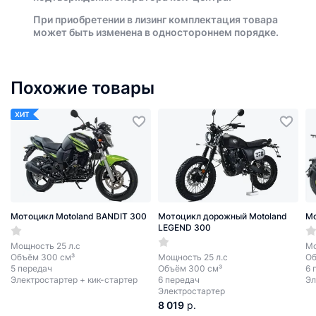
При приобретении в лизинг комплектация товара
может быть изменена в одностороннем порядке.
Похожие товары
ХИТ
Мотоцикл Motoland BANDIT 300
Мотоцикл дорожный Motoland
Мо
LEGEND 300
Мощность 25 л.с
Мо
Объём 300 см³
Мощность 25 л.с
Об
5 передач
Объём 300 см³
6 
Электростартер + кик-стартер
6 передач
Эл
Электростартер
8 019
р.