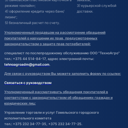
режиме «онлайн»;
3) курьерской службой
4) оформление кредита через банк/
доставки.
лизинг;
5) безналичный расчет по счету.
Уполномоченный продавцом на рассмотрение обращений
покупателей о нарушении их прав, предусмотренных
законодательством о защите прав потребителей:
специалист по послепродажному обслуживанию ООО "ТехноАгро"
тел.: +375 44 514-84-17, адрес электронной почты:
tehnoagroadm@gmail.com
.
Для связи с руководством Вы можете заполнить форму по ссылке:
Связаться с руководством
Уполномоченный рассматривать обращения покупателей в
соответствии с законодательством об обращениях граждан и
юридических лиц:
Управление торговли и услуг Гомельского городского
исполнительного комитета
тел.: +375 232 34-77-35, +375 232 34-77-25.