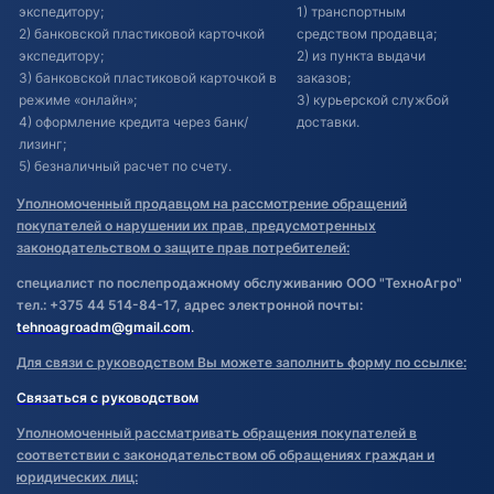
экспедитору;
1) транспортным
2) банковской пластиковой карточкой
средством продавца;
экспедитору;
2) из пункта выдачи
3) банковской пластиковой карточкой в
заказов;
режиме «онлайн»;
3) курьерской службой
4) оформление кредита через банк/
доставки.
лизинг;
5) безналичный расчет по счету.
Уполномоченный продавцом на рассмотрение обращений
покупателей о нарушении их прав, предусмотренных
законодательством о защите прав потребителей:
специалист по послепродажному обслуживанию ООО "ТехноАгро"
тел.: +375 44 514-84-17, адрес электронной почты:
tehnoagroadm@gmail.com
.
Для связи с руководством Вы можете заполнить форму по ссылке:
Связаться с руководством
Уполномоченный рассматривать обращения покупателей в
соответствии с законодательством об обращениях граждан и
юридических лиц: