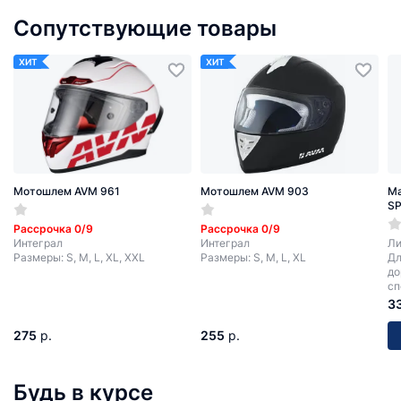
Сопутствующие товары
ХИТ
ХИТ
Мотошлем AVM 961
Мотошлем AVM 903
Ма
SP
Рассрочка 0/9
Рассрочка 0/9
Интеграл
Интеграл
Ли
Размеры: S, M, L, XL, XXL
Размеры: S, M, L, XL
Дл
до
сп
мо
3
275
р.
255
р.
Будь в курсе