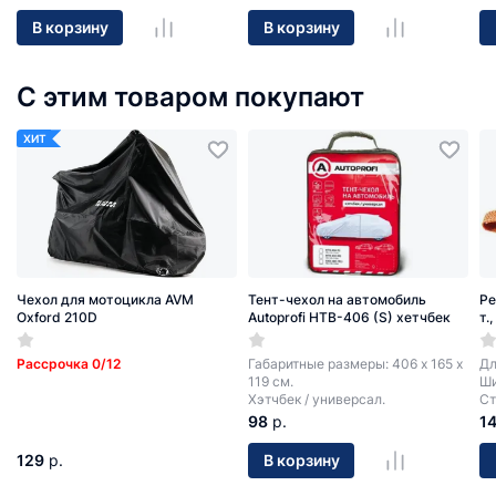
В корзину
В корзину
С этим товаром покупают
ХИТ
Чехол для мотоцикла AVM
Тент-чехол на автомобиль
Ре
Oxford 210D
Autoprofi HTB-406 (S) хетчбек
т.
Рассрочка 0/12
Габаритные размеры: 406 х 165 х
Дл
119 см.
Ши
Хэтчбек / универсал.
Ст
98
р.
1
129
р.
В корзину