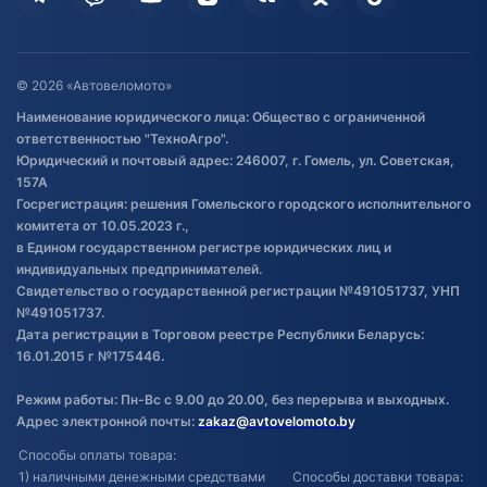
Гарантия и возврат
Оставить отзыв
Договор публичной оферты
© 2026 «Автовеломото»
Правила публикации отзывов о
Наименование юридического лица: Общество с ограниченной
товаре
ответственностью "ТехноАгро".
Обработка файлов cookie
Юридический и почтовый адрес: 246007, г. Гомель, ул. Советская,
Постановка транспорта на учет
157А
Госрегистрация: решения Гомельского городского исполнительного
Обновления в ЭПТС 2024
комитета от 10.05.2023 г.,
в Едином государственном регистре юридических лиц и
индивидуальных предпринимателей.
Свидетельство о государственной регистрации №491051737, УНП
№491051737.
Дата регистрации в Торговом реестре Республики Беларусь:
16.01.2015 г №175446.
Режим работы: Пн-Вс с 9.00 до 20.00, без перерыва и выходных.
Адрес электронной почты:
zakaz@avtovelomoto.by
Способы оплаты товара:
1) наличными денежными средствами
Способы доставки товара: