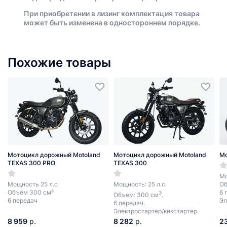
При приобретении в лизинг комплектация товара
может быть изменена в одностороннем порядке.
Похожие товары
Мотоцикл дорожный Motoland
Мотоцикл дорожный Motoland
Мо
TEXAS 300 PRO
TEXAS 300
Мо
Мощность 25 л.с
Мощность: 25 л.с.
Об
Объём 300 см³
6 
3
Объем: 300 см
.
6 передач
Эл
6 передач.
Электростартер/кикстартер.
8 959
р.
8 282
р.
2