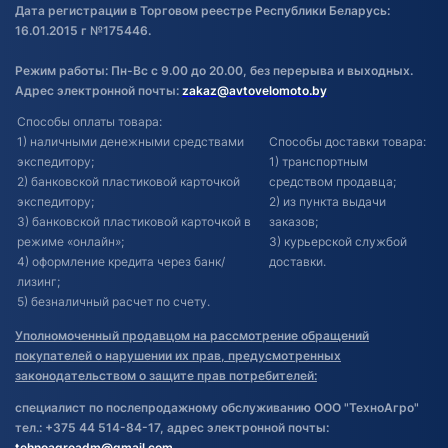
Дата регистрации в Торговом реестре Республики Беларусь:
16.01.2015 г №175446.
Режим работы: Пн-Вс с 9.00 до 20.00, без перерыва и выходных.
Адрес электронной почты:
zakaz@avtovelomoto.by
Способы оплаты товара:
1) наличными денежными средствами
Способы доставки товара:
экспедитору;
1) транспортным
2) банковской пластиковой карточкой
средством продавца;
экспедитору;
2) из пункта выдачи
3) банковской пластиковой карточкой в
заказов;
режиме «онлайн»;
3) курьерской службой
4) оформление кредита через банк/
доставки.
лизинг;
5) безналичный расчет по счету.
Уполномоченный продавцом на рассмотрение обращений
покупателей о нарушении их прав, предусмотренных
законодательством о защите прав потребителей:
специалист по послепродажному обслуживанию ООО "ТехноАгро"
тел.: +375 44 514-84-17, адрес электронной почты:
tehnoagroadm@gmail.com
.