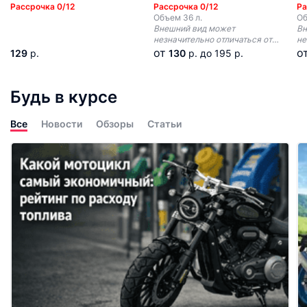
Рассрочка 0/12
Рассрочка 0/12
Ра
Объем 36 л.
Об
Внешний вид может
Вн
незначительно отличаться от
не
изображения*
из
от
о
129
р.
130
р.
до 195 р.
Будь в курсе
Все
Новости
Обзоры
Статьи