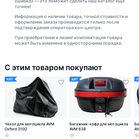
ошибках — это поможет сделать наш каталог еще
точнее!
Информация о наличии товара, точной стоимости и
оформление заказа производится только после
подтверждения оператора кол-центра.
При приобретении в лизинг комплектация товара
может быть изменена в одностороннем порядке.
С этим товаром покупают
ХИТ
ХИТ
Х
Чехол для мотоцикла AVM
Багажник-кофр для мотоцикла
Ба
Oxford 210D
AVM 638
A