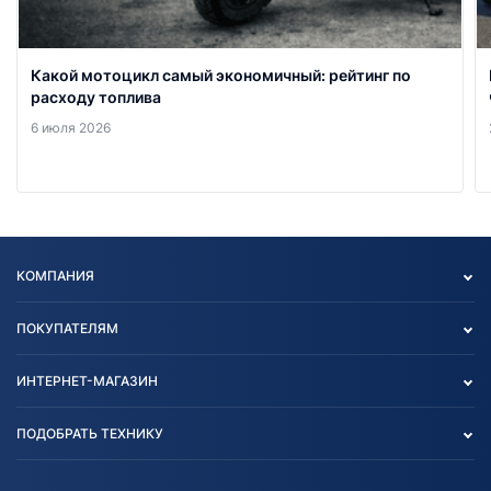
Какой мотоцикл самый экономичный: рейтинг по
расходу топлива
6 июля 2026
КОМПАНИЯ
Опт
ПОКУПАТЕЛЯМ
О нас
Контакты
Политика конфиденциальности
ИНТЕРНЕТ-МАГАЗИН
Тест-драйв
Отзыв согласия обработки
Вакансии
персональных данных
Авто и Мото
ПОДОБРАТЬ ТЕХНИКУ
Блог
Согласие на обработку
Агротехника
Партнерам
персональных данных
Огород и дача
Мототехника