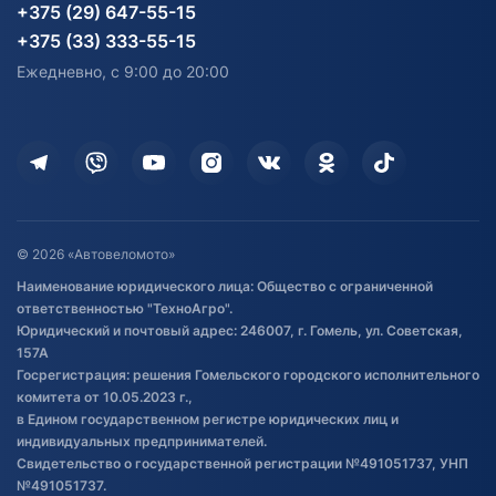
Карта сайта
Информация до получения
Водный транспорт
Агротехника
+375 (29) 647-55-15
согласия на обработку
Электротранспорт
Электротранспорт
+375 (33) 333-55-15
персональных данных
Активный отдых и спорт
Лодочные моторные
Ежедневно, с 9:00 до 20:00
Доставка
Здоровье
Оплата
Для дома
Кредит и рассрочка
Дополнительные услуги
Гарантия и возврат
Оставить отзыв
Договор публичной оферты
© 2026 «Автовеломото»
Правила публикации отзывов о
Наименование юридического лица: Общество с ограниченной
товаре
ответственностью "ТехноАгро".
Обработка файлов cookie
Юридический и почтовый адрес: 246007, г. Гомель, ул. Советская,
Постановка транспорта на учет
157А
Госрегистрация: решения Гомельского городского исполнительного
Обновления в ЭПТС 2024
комитета от 10.05.2023 г.,
в Едином государственном регистре юридических лиц и
индивидуальных предпринимателей.
Свидетельство о государственной регистрации №491051737, УНП
№491051737.