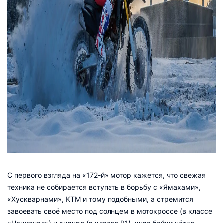
С первого взгляда на «172-й» мотор кажется, что свежая
техника не собирается вступать в борьбу с «Ямахами»,
«Хускварнами», KTM и тому подобными, а стремится
завоевать своё место под солнцем в мотокроссе (в классе
«Национал») и эндуро (в классе В1), куда байки чётко