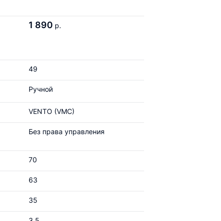
1 890
р.
49
Ручной
VENTO (VMC)
Без права управления
70
63
35
3.5