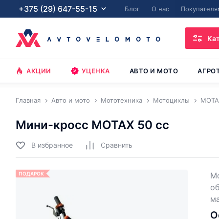
+375 (29) 647-55-15
Блог
О нас
Покупателя
Ка
АКЦИИ
УЦЕНКА
АВТО И МОТО
АГРО
Главная
Авто и мото
Мототехника
Мотоциклы
MOTA
Мини-кросс MOTAX 50 cc
В избранное
Cравнить
ПОДАРОК
Мо
об
ма
О