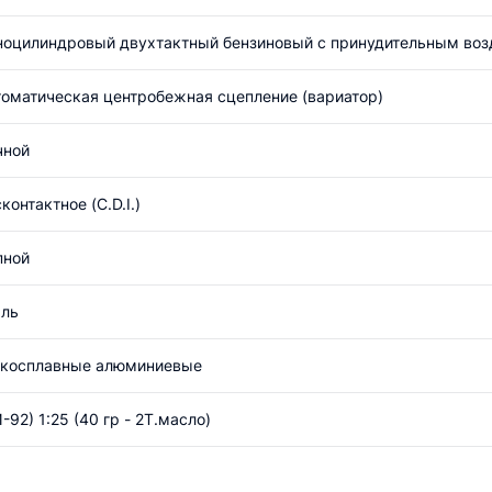
ноцилиндровый двухтактный бензиновый с принудительным в
томатическая центробежная сцепление (вариатор)
чной
контактное (С.D.I.)
пной
аль
гкосплавные алюминиевые
-92) 1:25 (40 гр - 2Т.масло)