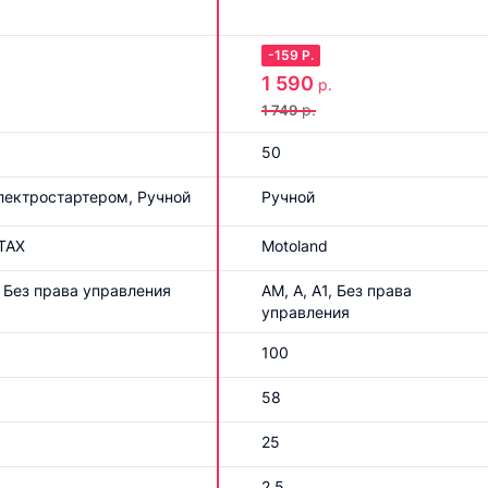
-
159
Р.
1 590
р.
р.
1 749
50
лектростартером, Ручной
Ручной
TAX
Motoland
 Без права управления
АМ, A, А1, Без права
управления
100
58
25
2.5