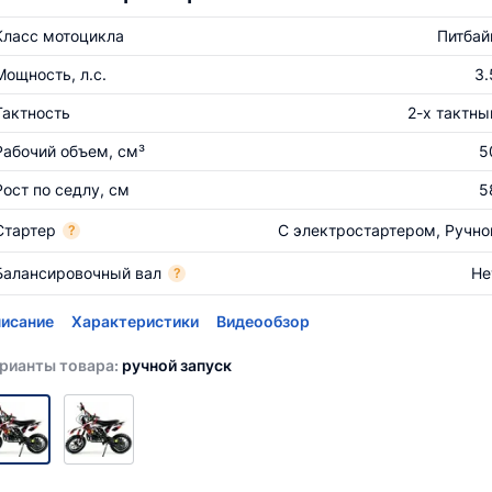
Класс мотоцикла
Питбай
Мощность, л.с.
3.
Тактность
2-х тактны
Рабочий объем, см³
5
Рост по седлу, см
5
Стартер
С электростартером, Ручно
?
Балансировочный вал
Не
?
исание
Характеристики
Видеообзор
рианты товара:
ручной запуск