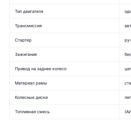
Тип двигателя
од
Трансмиссия
ав
Стартер
ру
Зажигание
бес
Привод на заднее колесо
це
Материал рамы
ст
Колесные диски
ле
Топливная смесь
(АИ