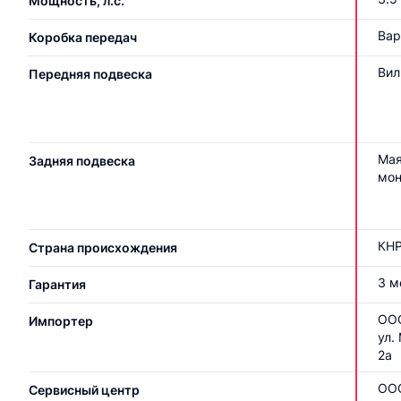
Мощность, л.с.
Вар
Коробка передач
Вил
Передняя подвеска
Мая
Задняя подвеска
мон
КН
Страна происхождения
3 м
Гарантия
ООО
Импортер
ул.
2а
ООО
Сервисный центр