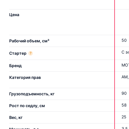
Цена
50
Рабочий объем, см³
С э
Стартер
?
MO
Бренд
АМ,
Категория прав
90
Грузоподъемность, кг
58
Рост по седлу, см
25
Вес, кг
3.5