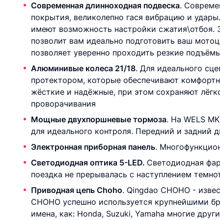
Современная длинноходная подвеска
. Совреме
покрытия, великолепно гася вибрацию и удары
имеют возможность настройки сжатия\отбоя. З
позволит вам идеально подготовить ваш мотоц
позволяет уверенно проходить резкие подъёмы
Алюминивые колеса 21/18
. Для идеального сц
протектором, которые обеспечивают комфортн
жёсткие и надёжные, при этом сохраняют лёг
проворачивания
Мощные двухпоршневые тормоза
. На WELS M
для идеального контроля. Передний и задний 
Электронная приборная панель
. Многофункцио
Светодиодная оптика 5-LED.
Светодиодная фар
поездка не прерывалась с наступлением темно
Приводная цепь Choho
. Qingdao CHOHO - изве
CHOHO успешно используется крупнейшими бре
имена, как: Honda, Suzuki, Yamaha многие други