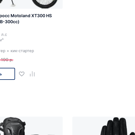
росс Motoland XT300 HS
BB-300cc)
 л.с
м³
ер + кик-стартер
 190
р.
ь