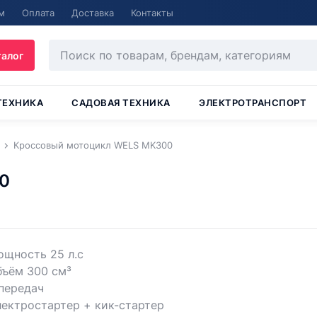
м
Оплата
Доставка
Контакты
талог
ТЕХНИКА
САДОВАЯ ТЕХНИКА
ЭЛЕКТРОТРАНСПОРТ
Кроссовый мотоцикл WELS MK300
0
ощность 25 л.с
бъём 300 см³
передач
ектростартер + кик-стартер