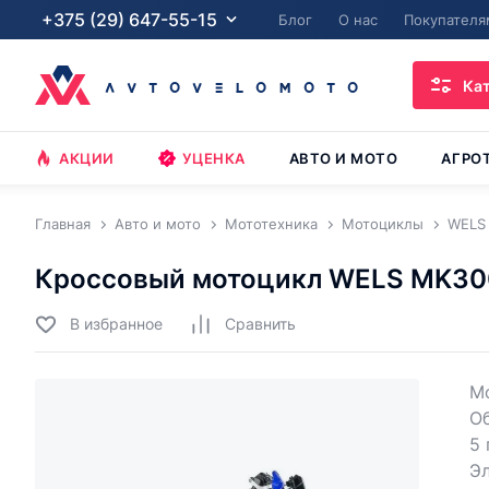
+375 (29) 647-55-15
Блог
О нас
Покупателя
Ка
АКЦИИ
УЦЕНКА
АВТО И МОТО
АГРО
Главная
Авто и мото
Мототехника
Мотоциклы
WELS
Кроссовый мотоцикл WELS MK30
В избранное
Cравнить
М
О
5 
Эл