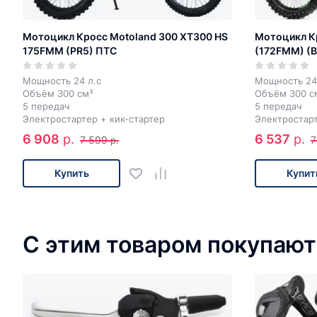
Мотоцикл Кросс Motoland 300 XT300 HS
Мотоцикл К
175FMM (PR5) ПТС
(172FMM) (
Мощность 24 л.с
Мощность 24
Объём 300 см³
Объём 300 с
5 передач
5 передач
Электростартер + кик-стартер
Электростарт
6 908
р.
6 537
р.
7 599
7
р.
Купить
Купит
С этим товаром покупают