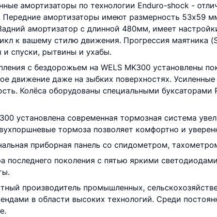
нные амортизаторы по технологии Enduro-shock - отл
. Передние амортизаторы имеют размерность 53х59 мм
адний амортизатор с длинной 480мм, имеет настройки
икл к вашему стилю движения. Прогрессия маятника (S
 и спуски, рытвины и ухабы.
епления с бездорожьем на WELS MK300 установлены п
ое движение даже на зыбких поверхностях. Усиленные
кость. Колёса оборудованы специальными буксаторами
K300 установлена современная тормозная система ув
двухпоршневые тормоза позволяет комфортно и уверен
нальная приборная панель со спидометром, тахометро
а последнего поколения с пятью яркими светодиодами
ты.
стный производитель промышленных, сельскохозяйств
ндами в области высоких технологий. Среди постоян
е.