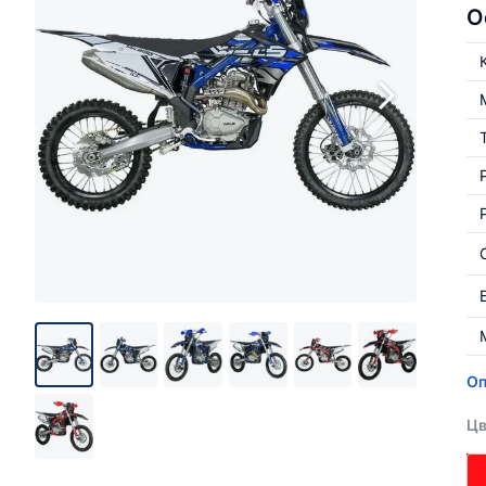
О
Оп
Цв