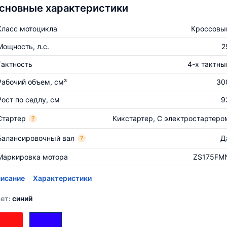
сновные характеристики
Класс мотоцикла
Кроссовы
Мощность, л.с.
2
Тактность
4-х тактны
Рабочий объем, см³
30
Рост по седлу, см
9
Стартер
Кикстартер, С электростартеро
?
Балансировочный вал
Д
?
Маркировка мотора
ZS175FM
исание
Характеристики
ет:
синий