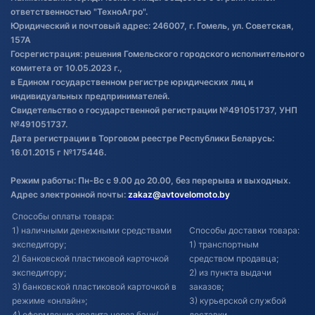
товаре
ответственностью "ТехноАгро".
Обработка файлов cookie
Юридический и почтовый адрес: 246007, г. Гомель, ул. Советская,
Постановка транспорта на учет
157А
Госрегистрация: решения Гомельского городского исполнительного
Обновления в ЭПТС 2024
комитета от 10.05.2023 г.,
в Едином государственном регистре юридических лиц и
индивидуальных предпринимателей.
Свидетельство о государственной регистрации №491051737, УНП
№491051737.
Дата регистрации в Торговом реестре Республики Беларусь:
16.01.2015 г №175446.
Режим работы: Пн-Вс с 9.00 до 20.00, без перерыва и выходных.
Адрес электронной почты:
zakaz@avtovelomoto.by
Способы оплаты товара:
1) наличными денежными средствами
Способы доставки товара:
экспедитору;
1) транспортным
2) банковской пластиковой карточкой
средством продавца;
экспедитору;
2) из пункта выдачи
3) банковской пластиковой карточкой в
заказов;
режиме «онлайн»;
3) курьерской службой
4) оформление кредита через банк/
доставки.