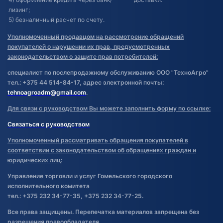
лизинг;
5) безналичный расчет по счету.
Уполномоченный продавцом на рассмотрение обращений
покупателей о нарушении их прав, предусмотренных
законодательством о защите прав потребителей:
специалист по послепродажному обслуживанию ООО "ТехноАгро"
тел.: +375 44 514-84-17, адрес электронной почты:
tehnoagroadm@gmail.com
.
Для связи с руководством Вы можете заполнить форму по ссылке:
Связаться с руководством
Уполномоченный рассматривать обращения покупателей в
соответствии с законодательством об обращениях граждан и
юридических лиц:
Управление торговли и услуг Гомельского городского
исполнительного комитета
тел.: +375 232 34-77-35, +375 232 34-77-25.
Все права защищены. Перепечатка материалов запрещена без
разрешения правообладателя.