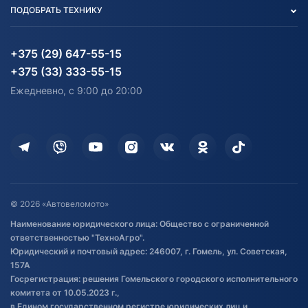
Вакансии
персональных данных
Авто и Мото
ПОДОБРАТЬ ТЕХНИКУ
Блог
Согласие на обработку
Агротехника
Партнерам
персональных данных
Огород и дача
Мототехника
Карта сайта
Информация до получения
Водный транспорт
Агротехника
+375 (29) 647-55-15
согласия на обработку
Электротранспорт
Электротранспорт
+375 (33) 333-55-15
персональных данных
Активный отдых и спорт
Лодочные моторные
Ежедневно, с 9:00 до 20:00
Доставка
Здоровье
Оплата
Для дома
Кредит и рассрочка
Дополнительные услуги
Гарантия и возврат
Оставить отзыв
Договор публичной оферты
© 2026 «Автовеломото»
Правила публикации отзывов о
Наименование юридического лица: Общество с ограниченной
товаре
ответственностью "ТехноАгро".
Обработка файлов cookie
Юридический и почтовый адрес: 246007, г. Гомель, ул. Советская,
Постановка транспорта на учет
157А
Госрегистрация: решения Гомельского городского исполнительного
Обновления в ЭПТС 2024
комитета от 10.05.2023 г.,
в Едином государственном регистре юридических лиц и