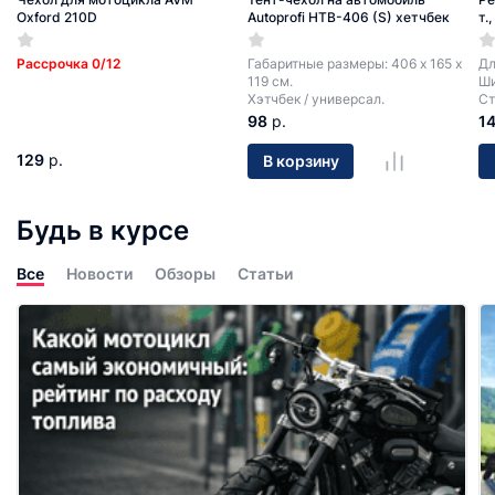
Oxford 210D
Autoprofi HTB-406 (S) хетчбек
т.
Рассрочка 0/12
Габаритные размеры: 406 х 165 х
Дл
119 см.
Ши
Хэтчбек / универсал.
Ст
98
р.
1
129
р.
В корзину
Будь в курсе
Все
Новости
Обзоры
Статьи