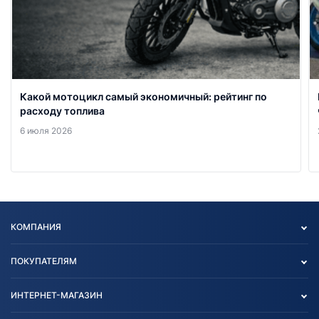
Какой мотоцикл самый экономичный: рейтинг по
расходу топлива
6 июля 2026
КОМПАНИЯ
Опт
ПОКУПАТЕЛЯМ
О нас
Контакты
Политика конфиденциальности
ИНТЕРНЕТ-МАГАЗИН
Тест-драйв
Отзыв согласия обработки