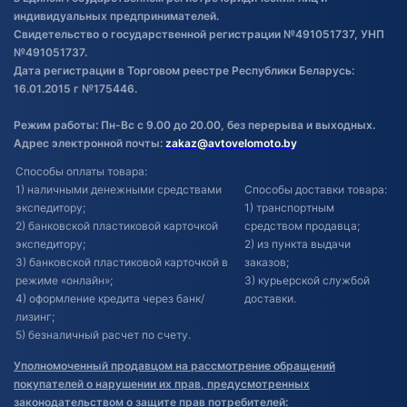
индивидуальных предпринимателей.
Свидетельство о государственной регистрации №491051737, УНП
№491051737.
Дата регистрации в Торговом реестре Республики Беларусь:
16.01.2015 г №175446.
Режим работы: Пн-Вс с 9.00 до 20.00, без перерыва и выходных.
Адрес электронной почты:
zakaz@avtovelomoto.by
Способы оплаты товара:
1) наличными денежными средствами
Способы доставки товара:
экспедитору;
1) транспортным
2) банковской пластиковой карточкой
средством продавца;
экспедитору;
2) из пункта выдачи
3) банковской пластиковой карточкой в
заказов;
режиме «онлайн»;
3) курьерской службой
4) оформление кредита через банк/
доставки.
лизинг;
5) безналичный расчет по счету.
Уполномоченный продавцом на рассмотрение обращений
покупателей о нарушении их прав, предусмотренных
законодательством о защите прав потребителей: