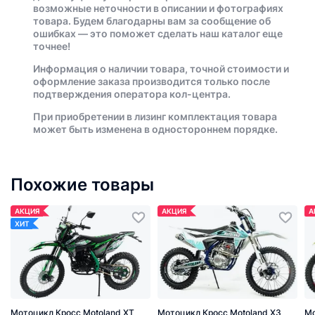
возможные неточности в описании и фотографиях
товара. Будем благодарны вам за сообщение об
ошибках — это поможет сделать наш каталог еще
точнее!
Информация о наличии товара, точной стоимости и
оформление заказа производится только после
подтверждения оператора кол-центра.
При приобретении в лизинг комплектация товара
может быть изменена в одностороннем порядке.
Похожие товары
АКЦИЯ
АКЦИЯ
А
ХИТ
Мотоцикл Кросс Motoland XT
Мотоцикл Кросс Motoland X3
Мо