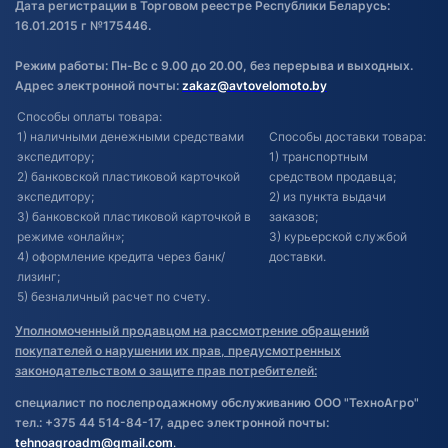
Дата регистрации в Торговом реестре Республики Беларусь:
16.01.2015 г №175446.
Режим работы: Пн-Вс с 9.00 до 20.00, без перерыва и выходных.
Адрес электронной почты:
zakaz@avtovelomoto.by
Способы оплаты товара:
1) наличными денежными средствами
Способы доставки товара:
экспедитору;
1) транспортным
2) банковской пластиковой карточкой
средством продавца;
экспедитору;
2) из пункта выдачи
3) банковской пластиковой карточкой в
заказов;
режиме «онлайн»;
3) курьерской службой
4) оформление кредита через банк/
доставки.
лизинг;
5) безналичный расчет по счету.
Уполномоченный продавцом на рассмотрение обращений
покупателей о нарушении их прав, предусмотренных
законодательством о защите прав потребителей:
специалист по послепродажному обслуживанию ООО "ТехноАгро"
тел.: +375 44 514-84-17, адрес электронной почты:
tehnoagroadm@gmail.com
.