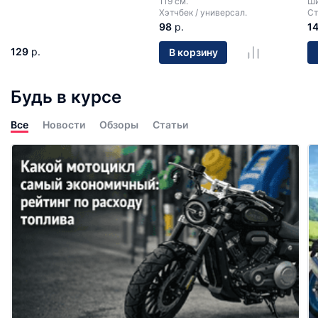
119 см.
Ши
Хэтчбек / универсал.
Ст
98
р.
1
129
р.
В корзину
Будь в курсе
Все
Новости
Обзоры
Статьи