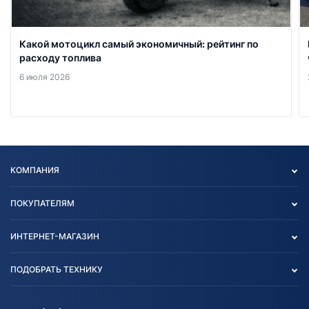
Какой мотоцикл самый экономичный: рейтинг по
расходу топлива
6 июля 2026
КОМПАНИЯ
Опт
ПОКУПАТЕЛЯМ
О нас
Контакты
Политика конфиденциальности
ИНТЕРНЕТ-МАГАЗИН
Тест-драйв
Отзыв согласия обработки
Вакансии
персональных данных
Авто и Мото
ПОДОБРАТЬ ТЕХНИКУ
Блог
Согласие на обработку
Агротехника
Партнерам
персональных данных
Огород и дача
Мототехника