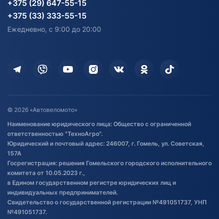
Карта сайта
Информация до получения
Водный транспорт
Агротехника
+375 (29) 647-55-15
согласия на обработку
Электротранспорт
Электротранспорт
+375 (33) 333-55-15
персональных данных
Активный отдых и спорт
Лодочные моторные
Ежедневно, с 9:00 до 20:00
Доставка
Здоровье
Оплата
Для дома
Кредит и рассрочка
Дополнительные услуги
Гарантия и возврат
Оставить отзыв
Договор публичной оферты
© 2026 «Автовеломото»
Правила публикации отзывов о
Наименование юридического лица: Общество с ограниченной
товаре
ответственностью "ТехноАгро".
Обработка файлов cookie
Юридический и почтовый адрес: 246007, г. Гомель, ул. Советская,
Постановка транспорта на учет
157А
Госрегистрация: решения Гомельского городского исполнительного
Обновления в ЭПТС 2024
комитета от 10.05.2023 г.,
в Едином государственном регистре юридических лиц и
индивидуальных предпринимателей.
Свидетельство о государственной регистрации №491051737, УНП
№491051737.